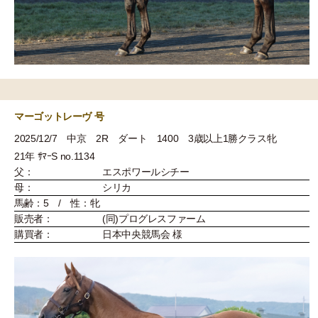
マーゴットレーヴ 号
2025/12/7 中京 2R ダート 1400 3歳以上1勝クラス牝
21年 ｻﾏｰS no.1134
父：
エスポワールシチー
母：
シリカ
馬齢：5 / 性：牝
販売者：
(同)プログレスファーム
購買者：
日本中央競馬会 様