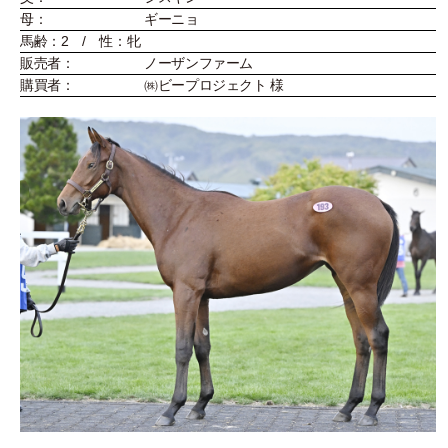
母：
ギーニョ
馬齢：2 / 性：牝
販売者：
ノーザンファーム
購買者：
㈱ビープロジェクト 様