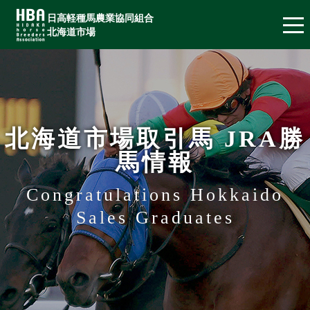
日高軽種馬農業協同組合
北海道市場
北海道市場取引馬 JRA勝
馬情報
Congratulations Hokkaido
Sales Graduates