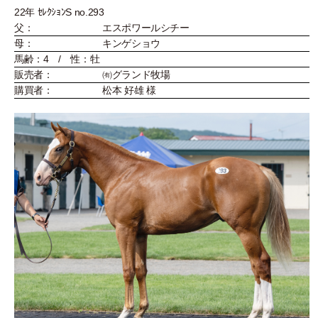
22年 ｾﾚｸｼｮﾝS no.293
父：
エスポワールシチー
母：
キンゲショウ
馬齢：4 / 性：牡
販売者：
㈲グランド牧場
購買者：
松本 好雄 様