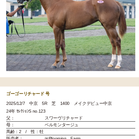
ゴーゴーリチャード 号
2025/12/7 中京 5R 芝 1400 メイクデビュー中京
24年 ｾﾚｸｼｮﾝS no.123
父：
スワーヴリチャード
母：
ベルモンタージュ
馬齢：2 / 性：牡
販売者：
㈱Blooming Farm