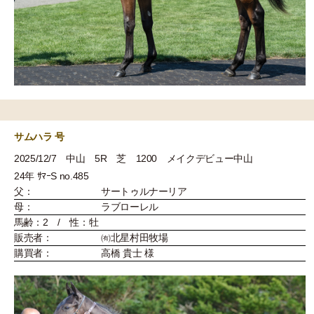
サムハラ 号
2025/12/7 中山 5R 芝 1200 メイクデビュー中山
24年 ｻﾏｰS no.485
父：
サートゥルナーリア
母：
ラブローレル
馬齢：2 / 性：牡
販売者：
㈲北星村田牧場
購買者：
高橋 貴士 様