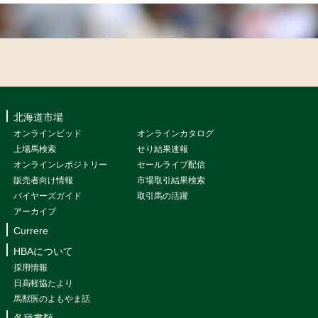
北海道市場
オンラインビッド
オンラインカタログ
上場馬検索
せり結果速報
オンラインレポジトリー
セールライブ配信
販売者向け情報
市場取引結果検索
バイヤーズガイド
取引馬の活躍
アーカイブ
Currere
HBAについて
採用情報
日高軽協たより
馬獣医のよもやま話