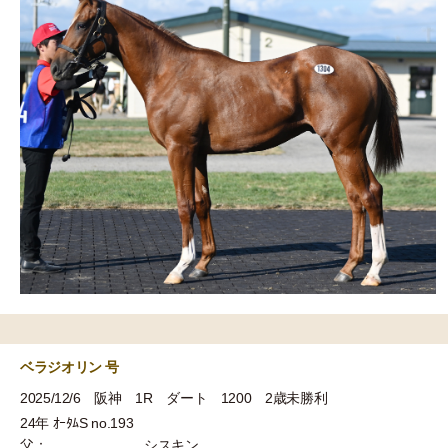
ベラジオリン 号
2025/12/6 阪神 1R ダート 1200 2歳未勝利
24年 ｵｰﾀﾑS no.193
父：
シスキン