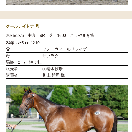
クールデイトナ 号
2025/12/6 中京 9R 芝 1600 こうやまき賞
24年 ｻﾏｰS no.1210
父：
フォーウィールドライブ
母：
サブラタ
馬齢：2 / 性：牡
販売者：
㈲清水牧場
購買者：
川上 哲司 様