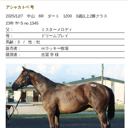
アシャカトベ 号
2025/12/7 中山 8R ダート 1200 3歳以上2勝クラス
23年 ｻﾏｰS no.1345
父：
ミスターメロディ
母：
ドリームプレイ
馬齢：3 / 性：牡
販売者：
㈲ラッキー牧場
購買者：
吉冨 学 様