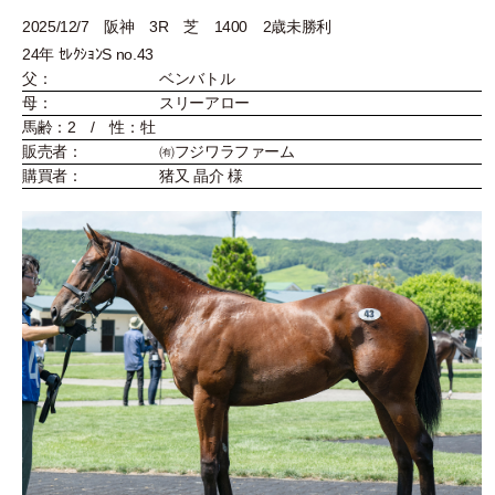
2025/12/7 阪神 3R 芝 1400 2歳未勝利
24年 ｾﾚｸｼｮﾝS no.43
父：
ベンバトル
母：
スリーアロー
馬齢：2 / 性：牡
販売者：
㈲フジワラファーム
購買者：
猪又 晶介 様