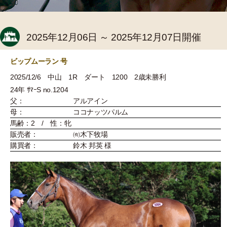
2025年12月06日 ～ 2025年12月07日開催
ビップムーラン 号
2025/12/6 中山 1R ダート 1200 2歳未勝利
24年 ｻﾏｰS no.1204
父：
アルアイン
母：
ココナッツパルム
馬齢：2 / 性：牝
販売者：
㈲木下牧場
購買者：
鈴木 邦英 様