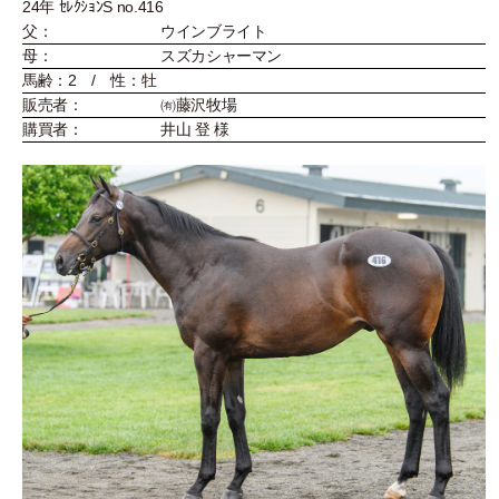
24年 ｾﾚｸｼｮﾝS no.416
父：
ウインブライト
母：
スズカシャーマン
馬齢：2 / 性：牡
販売者：
㈲藤沢牧場
購買者：
井山 登 様