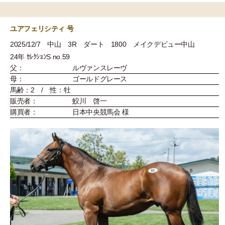
ユアフェリシティ 号
2025/12/7 中山 3R ダート 1800 メイクデビュー中山
24年 ｾﾚｸｼｮﾝS no.59
父：
ルヴァンスレーヴ
母：
ゴールドグレース
馬齢：2 / 性：牡
販売者：
鮫川 啓一
購買者：
日本中央競馬会 様