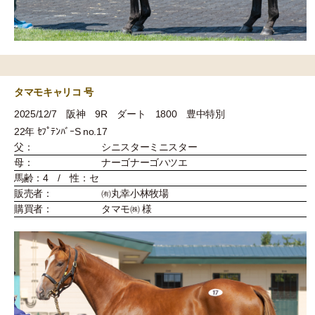
タマモキャリコ 号
2025/12/7 阪神 9R ダート 1800 豊中特別
22年 ｾﾌﾟﾃﾝﾊﾞｰS no.17
父：
シニスターミニスター
母：
ナーゴナーゴハツエ
馬齢：4 / 性：セ
販売者：
㈲丸幸小林牧場
購買者：
タマモ㈱ 様