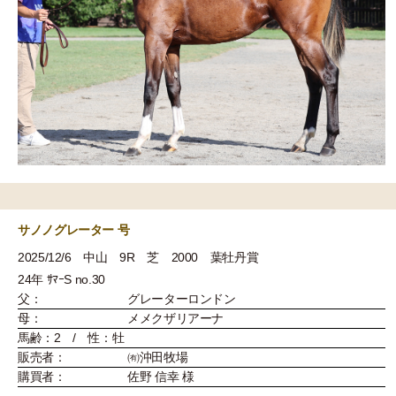
サノノグレーター 号
2025/12/6 中山 9R 芝 2000 葉牡丹賞
24年 ｻﾏｰS no.30
父：
グレーターロンドン
母：
メメクザリアーナ
馬齢：2 / 性：牡
販売者：
㈲沖田牧場
購買者：
佐野 信幸 様