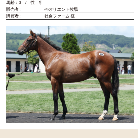
馬齢：3 / 性：牡
販売者：
㈲オリエント牧場
購買者：
社台ファーム 様