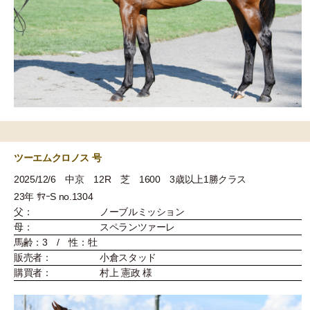
ツーエムクロノス 号
2025/12/6 中京 12R 芝 1600 3歳以上1勝クラス
23年 ｻﾏｰS no.1304
父：
ノーブルミッション
母：
スペランツァーレ
馬齢：3 / 性：牡
販売者：
小倉スタッド
購買者：
村上 憲政 様