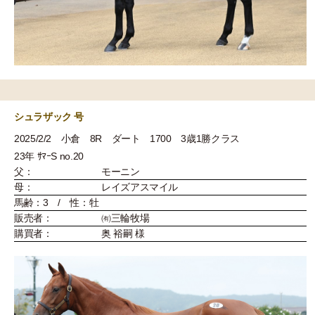
シュラザック 号
2025/2/2 小倉 8R ダート 1700 3歳1勝クラス
23年 ｻﾏｰS no.20
父：
モーニン
母：
レイズアスマイル
馬齢：3 / 性：牡
販売者：
㈲三輪牧場
購買者：
奥 裕嗣 様