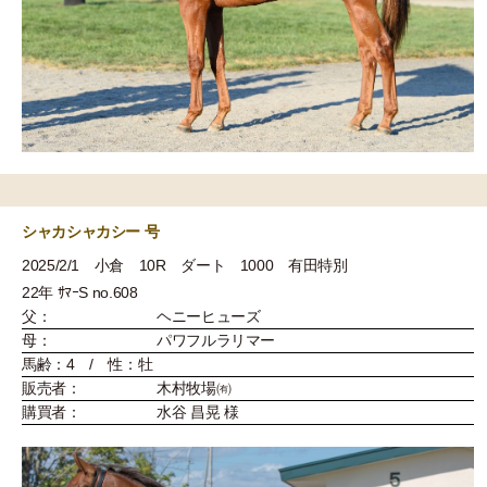
シャカシャカシー 号
2025/2/1 小倉 10R ダート 1000 有田特別
22年 ｻﾏｰS no.608
父：
ヘニーヒューズ
母：
パワフルラリマー
馬齢：4 / 性：牡
販売者：
木村牧場㈲
購買者：
水谷 昌晃 様