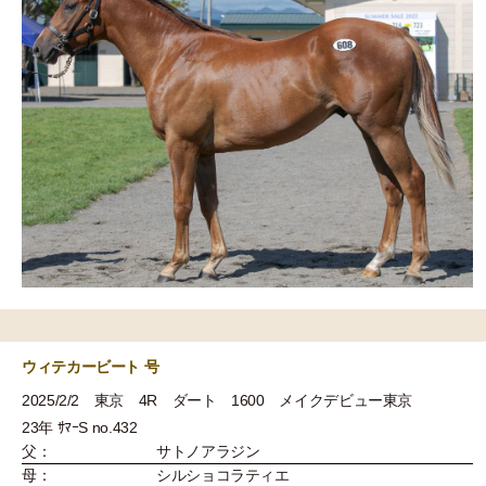
ウィテカービート 号
2025/2/2 東京 4R ダート 1600 メイクデビュー東京
23年 ｻﾏｰS no.432
父：
サトノアラジン
母：
シルショコラティエ