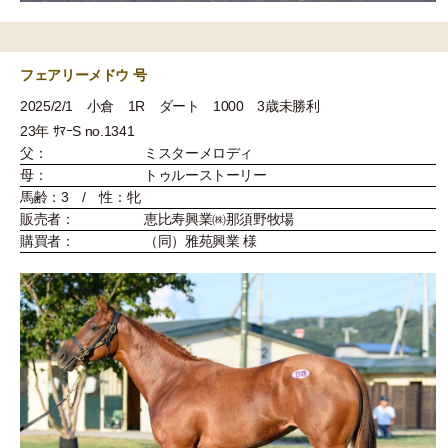
フェアリーメドウ 号
2025/2/1 小倉 1R ダート 1000 3歳未勝利
23年 ｻﾏｰS no.1341
父：
ミスターメロディ
母：
トゥルーストーリー
馬齢：3 / 性：牝
販売者：
恵比寿興業㈱那須野牧場
購買者：
（同）雅苑興業 様