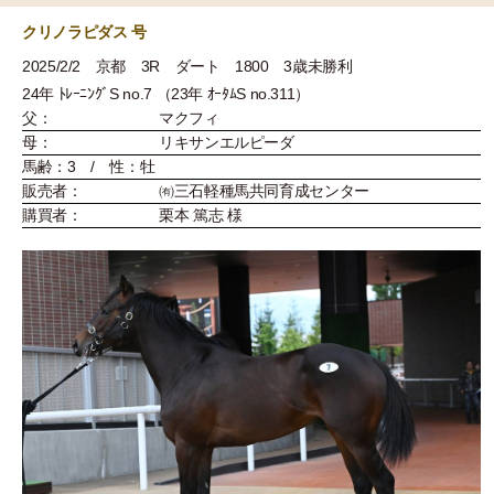
クリノラピダス 号
2025/2/2 京都 3R ダート 1800 3歳未勝利
24年 ﾄﾚｰﾆﾝｸﾞS no.7 （23年 ｵｰﾀﾑS no.311）
父：
マクフィ
母：
リキサンエルピーダ
馬齢：3 / 性：牡
販売者：
㈲三石軽種馬共同育成センター
購買者：
栗本 篤志 様