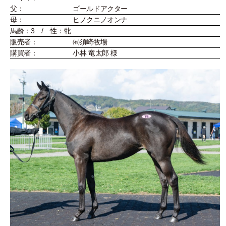
父：
ゴールドアクター
母：
ヒノクニノオンナ
馬齢：3 / 性：牝
販売者：
㈲須崎牧場
購買者：
小林 竜太郎 様