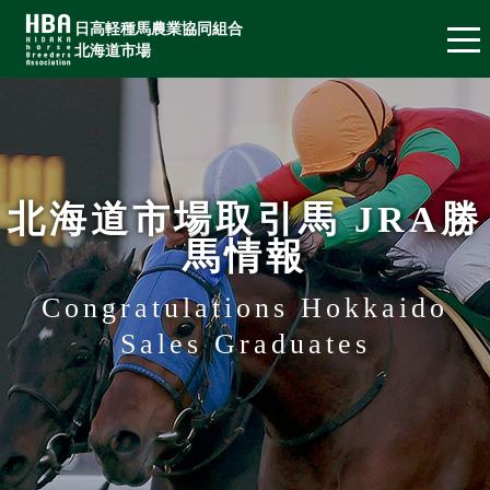
日高軽種馬農業協同組合
北海道市場
北海道市場取引馬 JRA勝
馬情報
Congratulations Hokkaido
Sales Graduates