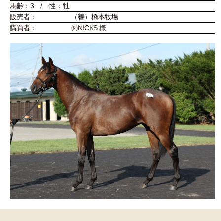
馬齢：3 / 性：牡
販売者：
（善）橋本牧場
購買者：
㈱NICKS 様