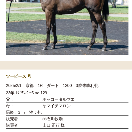
ツーピース 号
2025/2/1 京都 1R ダート 1200 3歳未勝利牝
23年 ｾﾌﾟﾃﾝﾊﾞｰS no.129
父：
ホッコータルマエ
母：
ヤマイチマロン
馬齢：3 / 性：牝
販売者：
㈲石川牧場
購買者：
山口 正行 様