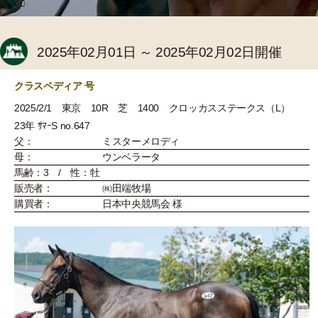
2025年02月01日 ～ 2025年02月02日開催
クラスペディア 号
2025/2/1 東京 10R 芝 1400 クロッカスステークス（L）
23年 ｻﾏｰS no.647
父：
ミスターメロディ
母：
ウンベラータ
馬齢：3 / 性：牡
販売者：
㈱田端牧場
購買者：
日本中央競馬会 様