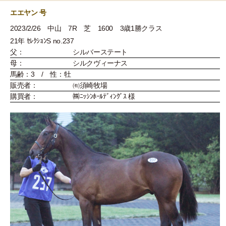
エエヤン 号
2023/2/26 中山 7R 芝 1600 3歳1勝クラス
21年 ｾﾚｸｼｮﾝS no.237
父：
シルバーステート
母：
シルクヴィーナス
馬齢：3 / 性：牡
販売者：
㈲須崎牧場
購買者：
㈱ﾆｯｼﾝﾎｰﾙﾃﾞｨﾝｸﾞｽ 様