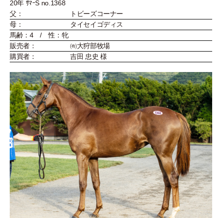
20年 ｻﾏｰS no.1368
父：
トビーズコーナー
母：
タイセイゴディス
馬齢：4 / 性：牝
販売者：
㈲大狩部牧場
購買者：
吉田 忠史 様