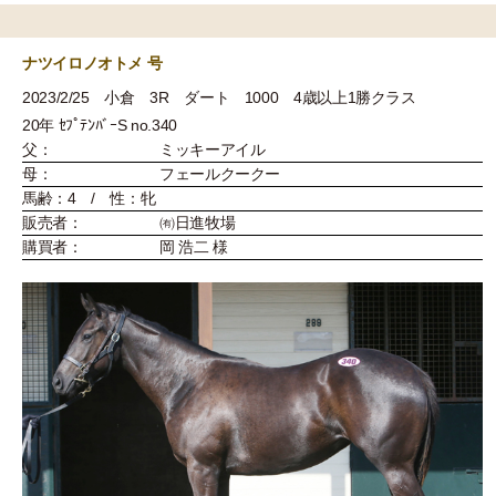
ナツイロノオトメ 号
2023/2/25 小倉 3R ダート 1000 4歳以上1勝クラス
20年 ｾﾌﾟﾃﾝﾊﾞｰS no.340
父：
ミッキーアイル
母：
フェールクークー
馬齢：4 / 性：牝
販売者：
㈲日進牧場
購買者：
岡 浩二 様