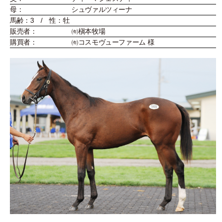
母：
シュヴァルツィーナ
馬齢：3 / 性：牡
販売者：
㈲槇本牧場
購買者：
㈲コスモヴューファーム 様