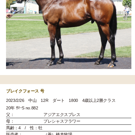
ブレイクフォース 号
2023/2/26 中山 12R ダート 1800 4歳以上2勝クラス
20年 ｻﾏｰS no.882
父：
アジアエクスプレス
母：
プレシャスフラワー
馬齢：4 / 性：牡
販売者：
（善）橋本牧場