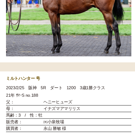
ミルトハンター 号
2023/2/25 阪神 5R ダート 1200 3歳1勝クラス
21年 ｻﾏｰS no.188
父：
ヘニーヒューズ
母：
イナズマアマリリス
馬齢：3 / 性：牡
販売者：
㈲小泉牧場
購買者：
永山 勝敏 様