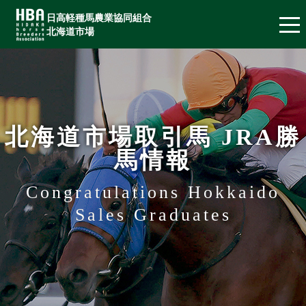
日高軽種馬農業協同組合
北海道市場
北海道市場取引馬 JRA勝
馬情報
Congratulations Hokkaido
Sales Graduates