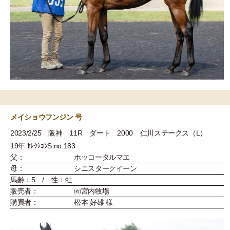
メイショウフンジン 号
2023/2/25 阪神 11R ダート 2000 仁川ステークス（L）
19年 ｾﾚｸｼｮﾝS no.183
父：
ホッコータルマエ
母：
シニスタークイーン
馬齢：5 / 性：牡
販売者：
㈲宮内牧場
購買者：
松本 好雄 様