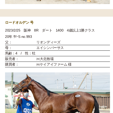
ロードオルデン 号
2023/2/25 阪神 8R ダート 1400 4歳以上1勝クラス
20年 ｻﾏｰS no.993
父：
リオンディーズ
母：
エイシンバーサス
馬齢：4 / 性：牡
販売者：
㈲大北牧場
購買者：
㈲ケイアイファーム 様