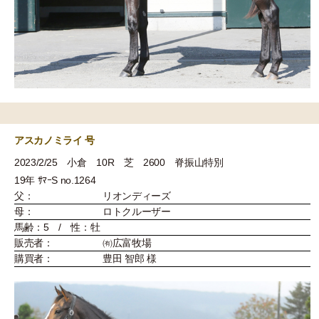
アスカノミライ 号
2023/2/25 小倉 10R 芝 2600 脊振山特別
19年 ｻﾏｰS no.1264
父：
リオンディーズ
母：
ロトクルーザー
馬齢：5 / 性：牡
販売者：
㈲広富牧場
購買者：
豊田 智郎 様