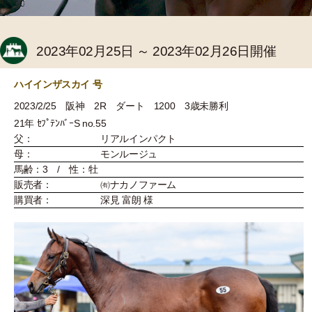
2023年02月25日 ～ 2023年02月26日開催
ハイインザスカイ 号
2023/2/25 阪神 2R ダート 1200 3歳未勝利
21年 ｾﾌﾟﾃﾝﾊﾞｰS no.55
父：
リアルインパクト
母：
モンルージュ
馬齢：3 / 性：牡
販売者：
㈲ナカノファーム
購買者：
深見 富朗 様