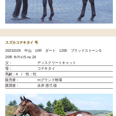
スズカコテキタイ 号
2023/2/26 中山 10R ダート 1200 ブラッドストーンS
20年 ｾﾚｸｼｮﾝS no.24
父：
ディスクリートキャット
母：
コテキタイ
馬齢：4 / 性：牡
販売者：
㈲グランド牧場
購買者：
永井 啓弍 様