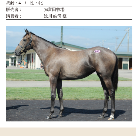
馬齢：4 / 性：牝
販売者：
㈲富田牧場
購買者：
浅川 皓司 様