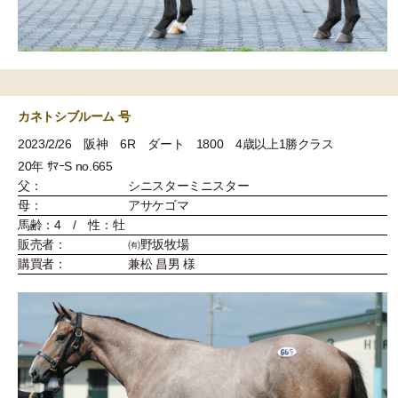
カネトシブルーム 号
2023/2/26 阪神 6R ダート 1800 4歳以上1勝クラス
20年 ｻﾏｰS no.665
父：
シニスターミニスター
母：
アサケゴマ
馬齢：4 / 性：牡
販売者：
㈲野坂牧場
購買者：
兼松 昌男 様