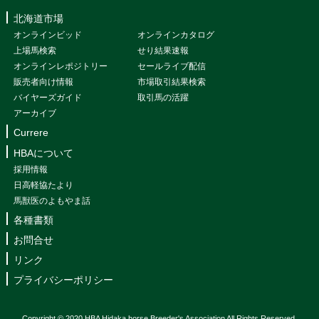
北海道市場
オンラインビッド
オンラインカタログ
上場馬検索
せり結果速報
オンラインレポジトリー
セールライブ配信
販売者向け情報
市場取引結果検索
バイヤーズガイド
取引馬の活躍
アーカイブ
Currere
HBAについて
採用情報
日高軽協たより
馬獣医のよもやま話
各種書類
お問合せ
リンク
プライバシーポリシー
Copyright © 2020 HBA Hidaka horse Breeder's Association All Rights Reserved.