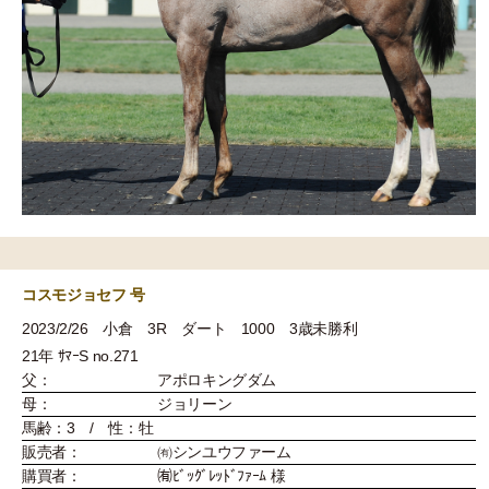
コスモジョセフ 号
2023/2/26 小倉 3R ダート 1000 3歳未勝利
21年 ｻﾏｰS no.271
父：
アポロキングダム
母：
ジョリーン
馬齢：3 / 性：牡
販売者：
㈲シンユウファーム
購買者：
㈲ﾋﾞｯｸﾞﾚｯﾄﾞﾌｧｰﾑ 様