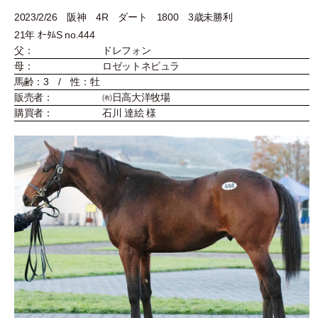
2023/2/26 阪神 4R ダート 1800 3歳未勝利
21年 ｵｰﾀﾑS no.444
父：
ドレフォン
母：
ロゼットネビュラ
馬齢：3 / 性：牡
販売者：
㈲日高大洋牧場
購買者：
石川 達絵 様