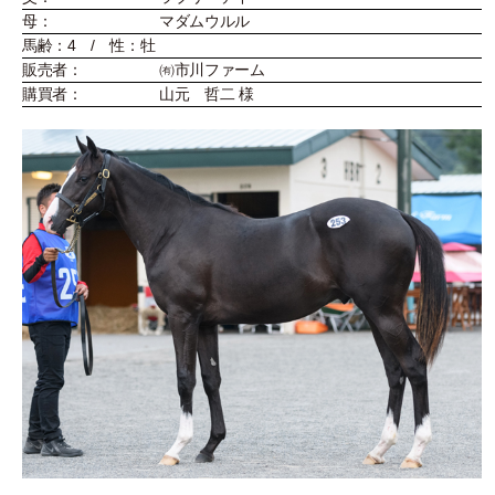
母：
マダムウルル
馬齢：4 / 性：牡
販売者：
㈲市川ファーム
購買者：
山元 哲二 様