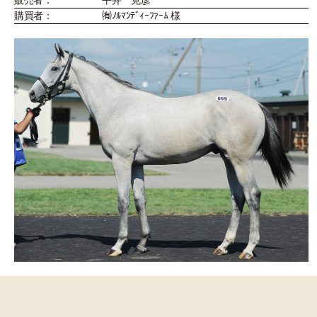
販売者：
平井 克彦
購買者：
㈲ﾉﾙﾏﾝﾃﾞｨｰﾌｧｰﾑ 様