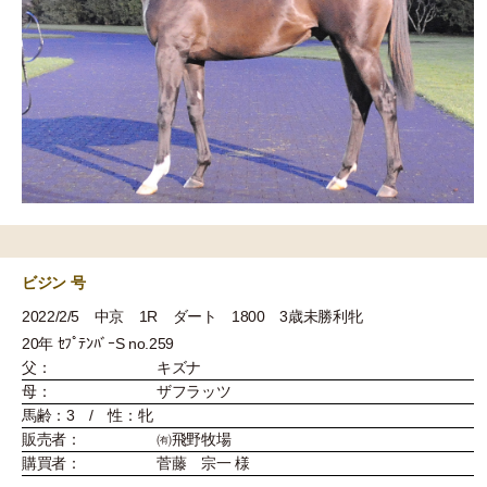
ビジン 号
2022/2/5 中京 1R ダート 1800 3歳未勝利牝
20年 ｾﾌﾟﾃﾝﾊﾞｰS no.259
父：
キズナ
母：
ザフラッツ
馬齢：3 / 性：牝
販売者：
㈲飛野牧場
購買者：
菅藤 宗一 様