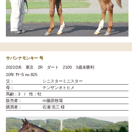
サバンナモンキー 号
2022/2/6 東京 2R ダート 2100 3歳未勝利
20年 ｻﾏｰS no.825
父：
シニスターミニスター
母：
テンザンオトヒメ
馬齢：3 / 性：牡
販売者：
㈲藤原牧場
購買者：
石瀬 浩三 様