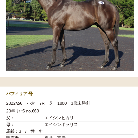
パフィリア 号
2022/2/6 小倉 7R 芝 1800 3歳未勝利
20年 ｻﾏｰS no.669
父：
エイシンヒカリ
母：
エイシンポラリス
馬齢：3 / 性：牡