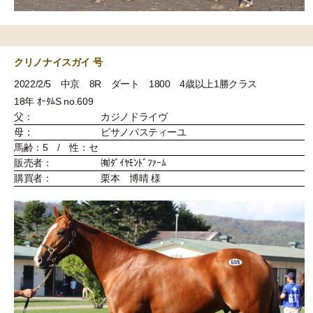
クリノナイスガイ 号
2022/2/5 中京 8R ダート 1800 4歳以上1勝クラス
18年 ｵｰﾀﾑS no.609
父：
カジノドライヴ
母：
ピサノパスティーユ
馬齢：5 / 性：セ
販売者：
㈲ﾀﾞｲﾔﾓﾝﾄﾞﾌｧｰﾑ
購買者：
栗本 博晴 様