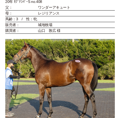
20年 ｾﾌﾟﾃﾝﾊﾞｰS no.408
父：
ワンダーアキュート
母：
レジリアンス
馬齢：3 / 性：牝
販売者：
城地牧場
購買者：
山口 敦広 様