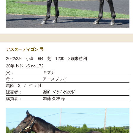
アスターディゴン 号
2022/2/6 小倉 6R 芝 1200 3歳未勝利
20年 ｾﾚｸｼｮﾝS no.172
父：
キズナ
母：
アースプレイ
馬齢：3 / 性：牡
販売者：
㈲ｶﾞｰﾍﾞﾗﾊﾟ-ｸｽﾀﾂﾄﾞ
購買者：
加藤 久枝 様