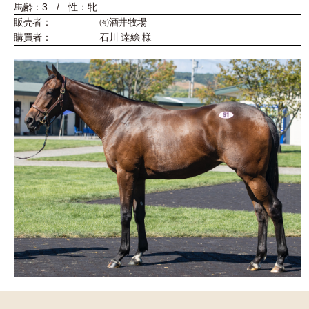
馬齢：3 / 性：牝
販売者：
㈲酒井牧場
購買者：
石川 達絵 様