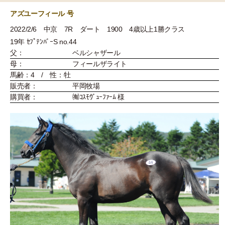
アズユーフィール 号
2022/2/6 中京 7R ダート 1900 4歳以上1勝クラス
19年 ｾﾌﾟﾃﾝﾊﾞｰS no.44
父：
ベルシャザール
母：
フィールザライト
馬齢：4 / 性：牡
販売者：
平岡牧場
購買者：
㈲ｺｽﾓｳﾞｭｰﾌｧｰﾑ 様