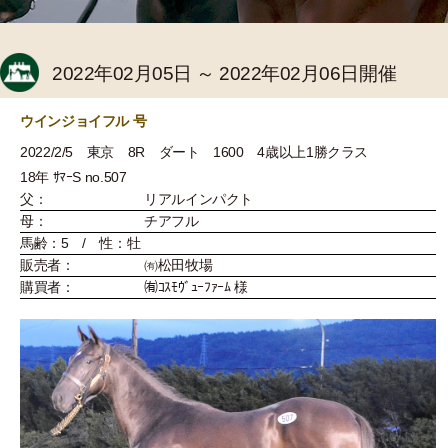
2022年02月05日 ～ 2022年02月06日開催
ウインジョイフル 号
2022/2/5 東京 8R ダート 1600 4歳以上1勝クラス
18年 ｻﾏｰS no.507
父：
リアルインパクト
母：
チアフル
馬齢：5 / 性：牡
販売者：
㈲松田牧場
購買者：
㈲ｺｽﾓｳﾞｭｰﾌｧｰﾑ 様