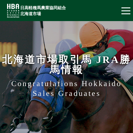
日高軽種馬農業協同組合
北海道市場
北海道市場取引馬 JRA勝
馬情報
Congratulations Hokkaido
Sales Graduates