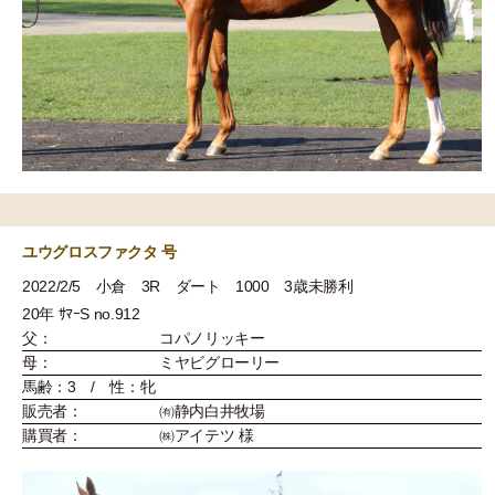
ユウグロスファクタ 号
2022/2/5 小倉 3R ダート 1000 3歳未勝利
20年 ｻﾏｰS no.912
父：
コパノリッキー
母：
ミヤビグローリー
馬齢：3 / 性：牝
販売者：
㈲静内白井牧場
購買者：
㈱アイテツ 様