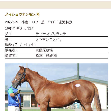
メイショウテンモン 号
2022/2/5 小倉 11R 芝 1800 玄海特別
16年 ｵｰﾀﾑS no.327
父：
ディープブリランテ
母：
テンザンコノハナ
馬齢：7 / 性：牡
販売者：
㈲藤原牧場
購買者：
松本 好雄 様