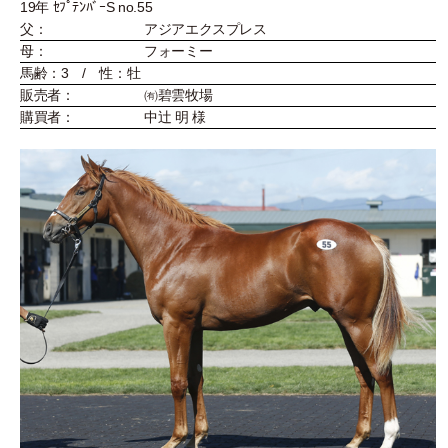
19年 ｾﾌﾟﾃﾝﾊﾞｰS no.55
父：
アジアエクスプレス
母：
フォーミー
馬齢：3 / 性：牡
販売者：
㈲碧雲牧場
購買者：
中辻 明 様