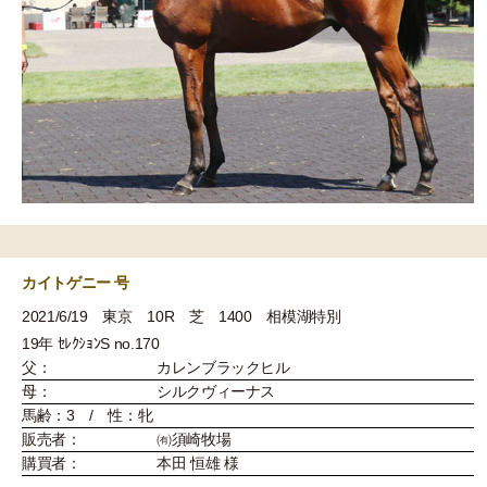
カイトゲニー 号
2021/6/19 東京 10R 芝 1400 相模湖特別
19年 ｾﾚｸｼｮﾝS no.170
父：
カレンブラックヒル
母：
シルクヴィーナス
馬齢：3 / 性：牝
販売者：
㈲須崎牧場
購買者：
本田 恒雄 様