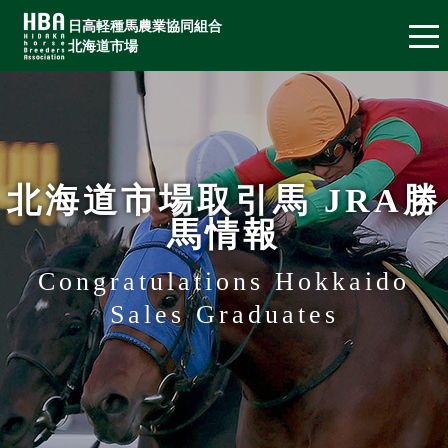
日高軽種馬農業協同組合
北海道市場
北海道市場取引馬 JRA勝
馬情報
Congratulations Hokkaido
Sales Graduates