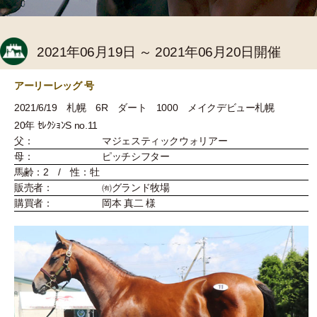
2021年06月19日 ～ 2021年06月20日開催
アーリーレッグ 号
2021/6/19 札幌 6R ダート 1000 メイクデビュー札幌
20年 ｾﾚｸｼｮﾝS no.11
父：
マジェスティックウォリアー
母：
ピッチシフター
馬齢：2 / 性：牡
販売者：
㈲グランド牧場
購買者：
岡本 真二 様