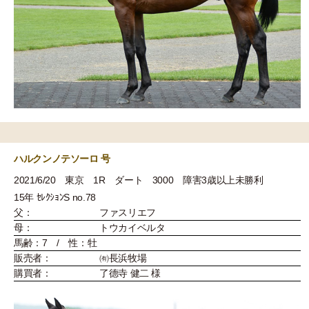
ハルクンノテソーロ 号
2021/6/20 東京 1R ダート 3000 障害3歳以上未勝利
15年 ｾﾚｸｼｮﾝS no.78
父：
ファスリエフ
母：
トウカイベルタ
馬齢：7 / 性：牡
販売者：
㈲長浜牧場
購買者：
了德寺 健二 様