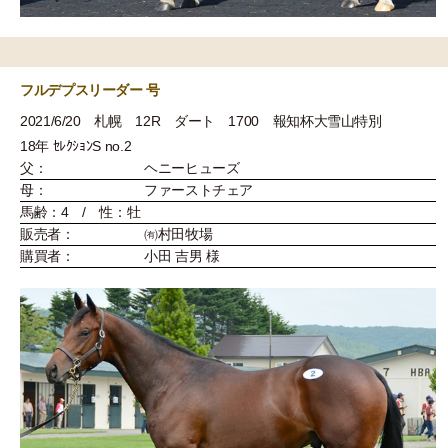
フルデプスリーダー 号
2021/6/20 札幌 12R ダート 1700 報知杯大雪山特別
18年 ｾﾚｸｼｮﾝS no.2
父：
ヘニーヒューズ
母：
ファーストチェア
馬齢：4 / 性：牡
販売者：
㈲村田牧場
購買者：
小田 吉男 様