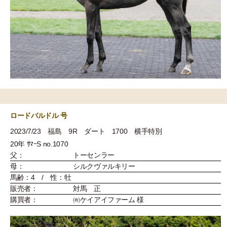
ロードバルドル 号
2023/7/23 福島 9R ダート 1700 横手特別
20年 ｻﾏｰS no.1070
父：
トーセンラー
母：
シルクヴァルキリー
馬齢：4 / 性：牡
販売者：
対馬 正
購買者：
㈲ケイアイファーム 様