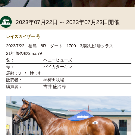
2023年07月22日 ～ 2023年07月23日開催
レイズカイザー 号
2023/7/22 福島 8R ダート 1700 3歳以上1勝クラス
21年 ｾﾚｸｼｮﾝS no.79
父：
ヘニーヒューズ
母：
バイカターキン
馬齢：3 / 性：牡
販売者：
㈲梅田牧場
購買者：
吉井 盛治 様