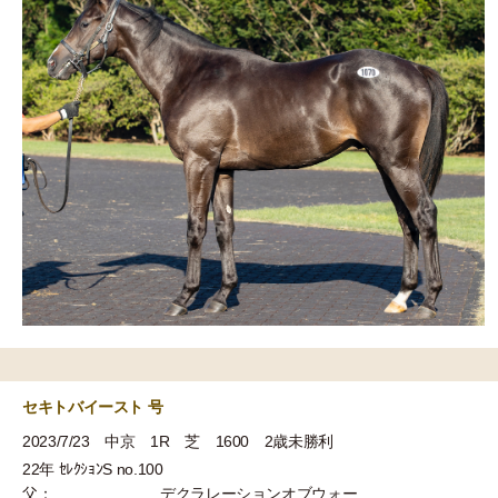
セキトバイースト 号
2023/7/23 中京 1R 芝 1600 2歳未勝利
22年 ｾﾚｸｼｮﾝS no.100
父：
デクラレーションオブウォー