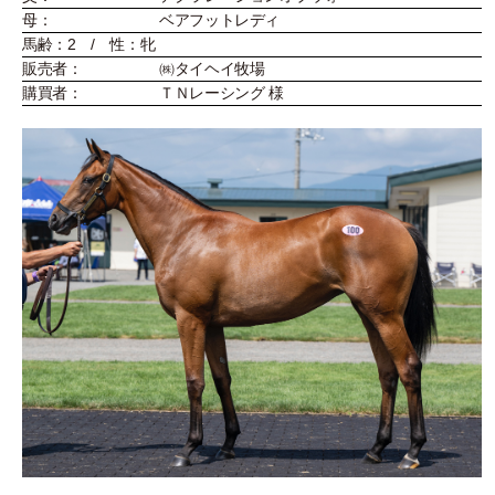
母：
ベアフットレディ
馬齢：2 / 性：牝
販売者：
㈱タイヘイ牧場
購買者：
ＴＮレーシング 様