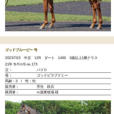
ゴッドブルービー 号
2023/7/23 中京 12R ダート 1400 3歳以上1勝クラス
21年 ｾﾚｸｼｮﾝS no.173
父：
パイロ
母：
ゴッドビラブドミー
馬齢：3 / 性：牡
販売者：
芳住 鉄兵
購買者：
㈲坂東牧場 様