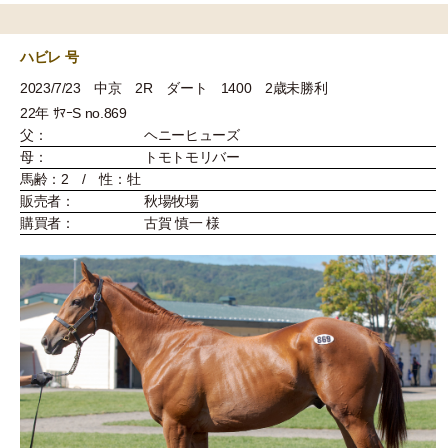
ハビレ 号
2023/7/23 中京 2R ダート 1400 2歳未勝利
22年 ｻﾏｰS no.869
父：
ヘニーヒューズ
母：
トモトモリバー
馬齢：2 / 性：牡
販売者：
秋場牧場
購買者：
古賀 慎一 様