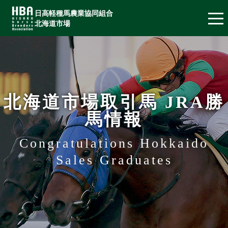
日高軽種馬農業協同組合
北海道市場
北海道市場取引馬 JRA勝
馬情報
Congratulations Hokkaido
Sales Graduates