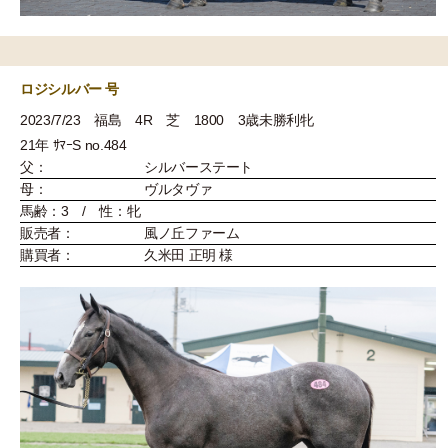
ロジシルバー 号
2023/7/23 福島 4R 芝 1800 3歳未勝利牝
21年 ｻﾏｰS no.484
父：
シルバーステート
母：
ヴルタヴァ
馬齢：3 / 性：牝
販売者：
風ノ丘ファーム
購買者：
久米田 正明 様