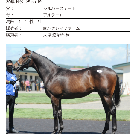
20年 ｾﾚｸｼｮﾝS no.19
父：
シルバーステート
母：
アルテーロ
馬齢：4 / 性：牡
販売者：
㈱ハクレイファーム
購買者：
犬塚 悠治郎 様