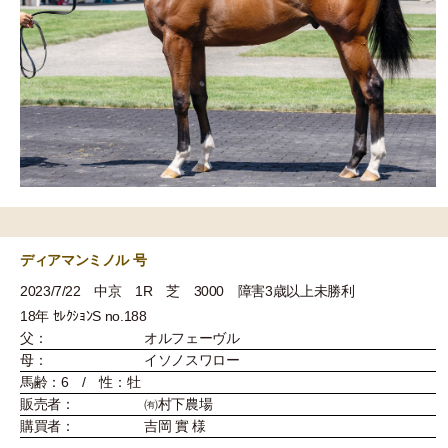
ディアマンミノル 号
2023/7/22 中京 1R 芝 3000 障害3歳以上未勝利
18年 ｾﾚｸｼｮﾝS no.188
父：
オルフェーヴル
母：
イソノスワロー
馬齢：6 / 性：牡
販売者：
㈲村下農場
購買者：
吉岡 實 様