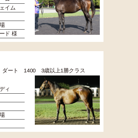
ェイム
場
ード 様
8R ダート 1400 3歳以上1勝クラス
ディ
場