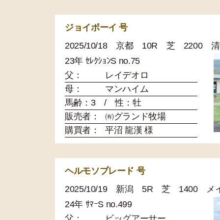
ジョイボーイ 号
2025/10/18 京都 10R 芝 2200
23年 ｾﾚｸｼｮﾝS no.75
父：
レイデオロ
母：
マンハイム
馬齢：3 / 性：牡
販売者：
㈲グランド牧場
購買者：
平沼 龍漢 様
ヘルモソブレード 号
2025/10/19 新潟 5R 芝 1400
24年 ｻﾏｰS no.499
父：
ビッグアーサー