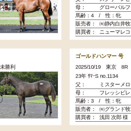
母：
グローバルフ
馬齢：4 / 性：牝
販売者：
㈲静内白井牧
購買者：
ニューマレコ
ゴールドハンマー 号
2歳未勝利
2025/10/19 東京 
23年 ｻﾏｰS no.1134
父：
ミスターメロ
母：
フレッシビレ
馬齢：3 / 性：牝
販売者：
㈲グランド牧
購買者：
浅田 次郎 様