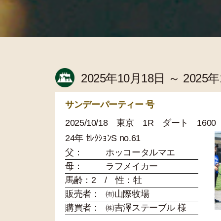
2025年10月18日 ～ 2025
サンデーパーティー 号
2025/10/18 東京 1R ダート 160
24年 ｾﾚｸｼｮﾝS no.61
父：
ホッコータルマエ
母：
ラフメイカー
馬齢：2 / 性：牡
販売者：
㈲山際牧場
購買者：
㈱吉澤ステーブル 様