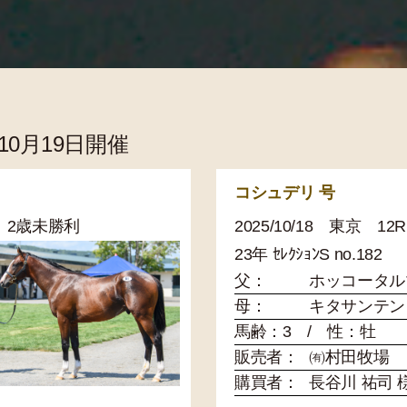
年10月19日開催
コシュデリ 号
0 2歳未勝利
2025/10/18 東京 
23年 ｾﾚｸｼｮﾝS no.182
父：
ホッコータル
母：
キタサンテン
馬齢：3 / 性：牡
販売者：
㈲村田牧場
購買者：
長谷川 祐司 