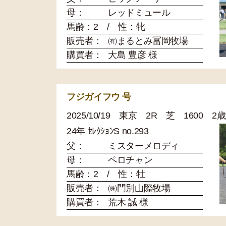
母：
レッドミュール
馬齢：2 / 性：牝
販売者：
㈲まるとみ冨岡牧場
購買者：
大島 豊彦 様
フジガイフウ 号
2025/10/19 東京 2R 芝 1600 
24年 ｾﾚｸｼｮﾝS no.293
父：
ミスターメロディ
母：
ペロチャン
馬齢：2 / 性：牡
販売者：
㈱門別山際牧場
購買者：
荒木 誠 様