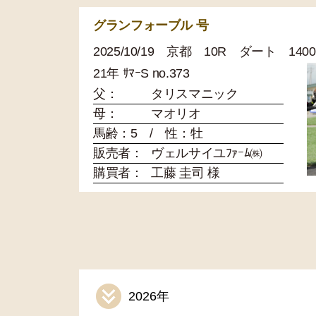
グランフォーブル 号
2025/10/19 京都 10R ダート 14
21年 ｻﾏｰS no.373
父：
タリスマニック
母：
マオリオ
馬齢：5 / 性：牡
販売者：
ヴェルサイユﾌｧｰﾑ㈱
購買者：
工藤 圭司 様
2026年