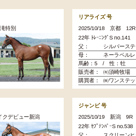
リアライズ 号
 清滝特別
2025/10/18 京都 
22年 ﾄﾚｰﾆﾝｸﾞS no.141
父：
シルバーステ
母：
ネーラペルレ
馬齢：5 / 性：牡
販売者：
㈲須崎牧場
購買者：
㈱ワンステッ
ジャンビ 号
 メイクデビュー新潟
2025/10/19 新潟 
22年 ｾﾌﾟﾃﾝﾊﾞｰS no.538
父：
スクリーンヒ