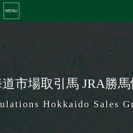
MENU
道市場取引馬 JRA勝
ulations Hokkaido Sales G