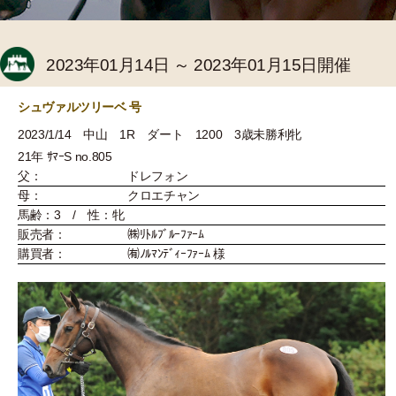
2023年01月14日 ～ 2023年01月15日開催
シュヴァルツリーベ 号
2023/1/14 中山 1R ダート 1200 3歳未勝利牝
21年 ｻﾏｰS no.805
父：
ドレフォン
母：
クロエチャン
馬齢：3 / 性：牝
販売者：
㈱ﾘﾄﾙﾌﾞﾙｰﾌｧｰﾑ
購買者：
㈲ﾉﾙﾏﾝﾃﾞｨｰﾌｧｰﾑ 様