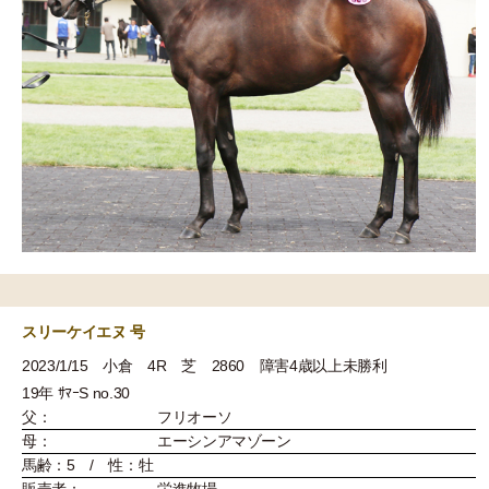
スリーケイエヌ 号
2023/1/15 小倉 4R 芝 2860 障害4歳以上未勝利
19年 ｻﾏｰS no.30
父：
フリオーソ
母：
エーシンアマゾーン
馬齢：5 / 性：牡
販売者：
栄進牧場