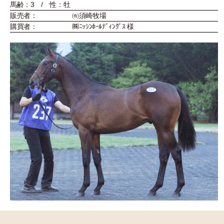
馬齢：3 / 性：牡
販売者：
㈲須崎牧場
購買者：
㈱ﾆｯｼﾝﾎｰﾙﾃﾞｨﾝｸﾞｽ 様