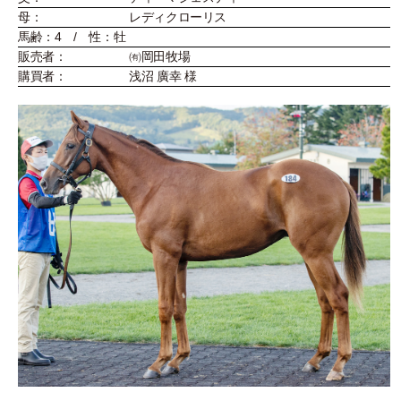
母：
レディクローリス
馬齢：4 / 性：牡
販売者：
㈲岡田牧場
購買者：
浅沼 廣幸 様