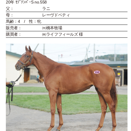
20年 ｾﾌﾟﾃﾝﾊﾞｰS no.558
父：
ラニ
母：
レーヴドベティ
馬齢：4 / 性：牝
販売者：
㈲橋本牧場
購買者：
㈱ライフフィールズ 様