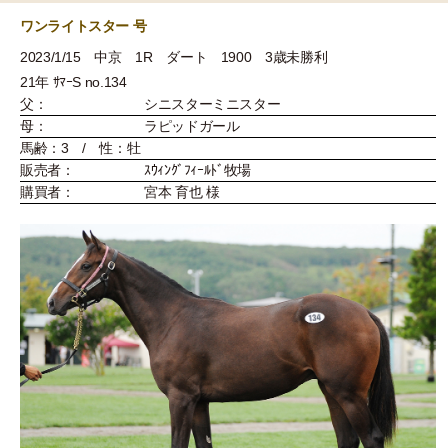
ワンライトスター 号
2023/1/15 中京 1R ダート 1900 3歳未勝利
21年 ｻﾏｰS no.134
父：
シニスターミニスター
母：
ラピッドガール
馬齢：3 / 性：牡
販売者：
ｽｳｨﾝｸﾞﾌｨｰﾙﾄﾞ牧場
購買者：
宮本 育也 様