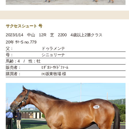
サクセスシュート 号
2023/1/14 中山 12R 芝 2200 4歳以上2勝クラス
20年 ｻﾏｰS no.779
父：
ドゥラメンテ
母：
シニョリーナ
馬齢：4 / 性：牡
販売者：
ﾋﾀﾞｶｼｰｻｲﾄﾞﾌｧｰﾑ
購買者：
㈲坂東牧場 様