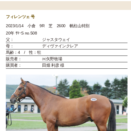
フィレンツェ 号
2023/1/14 小倉 9R 芝 2600 帆柱山特別
20年 ｻﾏｰS no.508
父：
ジャスタウェイ
母：
ディヴァインクレア
馬齢：4 / 性：牡
販売者：
㈲矢野牧場
購買者：
田畑 利彦 様