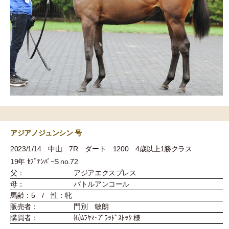
アジアノジュンシン 号
2023/1/14 中山 7R ダート 1200 4歳以上1勝クラス
19年 ｾﾌﾟﾃﾝﾊﾞｰS no.72
父：
アジアエクスプレス
母：
バトルアンコール
馬齢：5 / 性：牝
販売者：
門別 敏朗
購買者：
㈲ﾑﾗﾔﾏ･ﾌﾞﾗｯﾄﾞｽﾄｯｸ 様