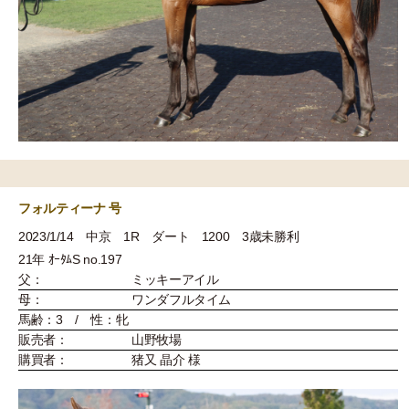
フォルティーナ 号
2023/1/14 中京 1R ダート 1200 3歳未勝利
21年 ｵｰﾀﾑS no.197
父：
ミッキーアイル
母：
ワンダフルタイム
馬齢：3 / 性：牝
販売者：
山野牧場
購買者：
猪又 晶介 様