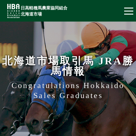
日高軽種馬農業協同組合
北海道市場
北海道市場取引馬 JRA勝
馬情報
Congratulations Hokkaido
Sales Graduates