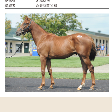
購買者：
永井商事㈱ 様