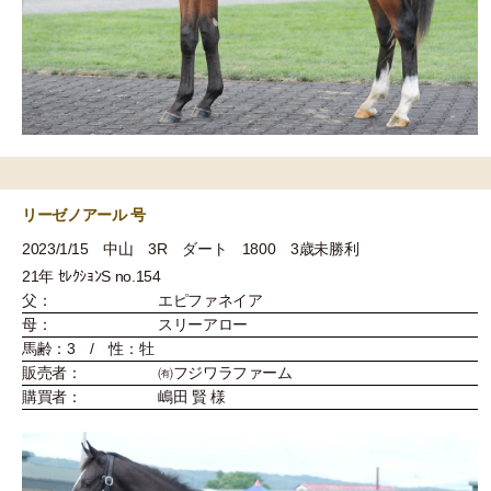
リーゼノアール 号
2023/1/15 中山 3R ダート 1800 3歳未勝利
21年 ｾﾚｸｼｮﾝS no.154
父：
エピファネイア
母：
スリーアロー
馬齢：3 / 性：牡
販売者：
㈲フジワラファーム
購買者：
嶋田 賢 様