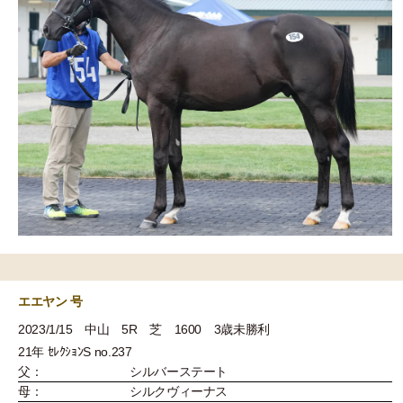
エエヤン 号
2023/1/15 中山 5R 芝 1600 3歳未勝利
21年 ｾﾚｸｼｮﾝS no.237
父：
シルバーステート
母：
シルクヴィーナス