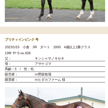
プリティインピンク 号
2023/1/15 小倉 3R ダート 1000 4歳以上1勝クラス
19年 ｻﾏｰS no.638
父：
キンシャサノキセキ
母：
アサケゴマ
馬齢：5 / 性：牝
販売者：
㈲野坂牧場
購買者：
㈲ヒダカファーム 様