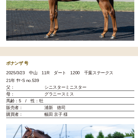
ボナンザ 号
2025/3/23 中山 11R ダート 1200 千葉ステークス
21年 ｻﾏｰS no.539
父：
シニスターミニスター
母：
グラニースミス
馬齢：5 / 性：牡
販売者：
浦新 徳司
購買者：
幅田 京子 様