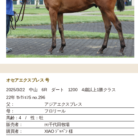
オセアエクスプレス 号
2025/3/22 中山 6R ダート 1200 4歳以上1勝クラス
22年 ｾﾚｸｼｮﾝS no.296
父：
アジアエクスプレス
母：
フロリール
馬齢：4 / 性：牡
販売者：
㈲千代田牧場
購買者：
XIAO ｼﾞｬﾊﾟﾝ 様