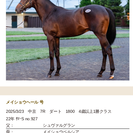
メイショウヘール 号
2025/3/23 中京 7R ダート 1800 4歳以上1勝クラス
22年 ｻﾏｰS no.927
父：
シュヴァルグラン
母：
メイショウベルシア