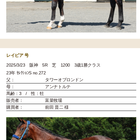
レイピア 号
2025/3/23 阪神 5R 芝 1200 3歳1勝クラス
23年 ｾﾚｸｼｮﾝS no.272
父：
タワーオブロンドン
母：
アンナトルテ
馬齢：3 / 性：牡
販売者：
富菜牧場
購買者：
前田 晋二 様