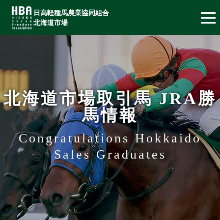
日高軽種馬農業協同組合
北海道市場
北海道市場取引馬 JRA勝
馬情報
Congratulations Hokkaido
Sales Graduates