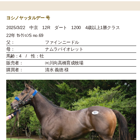
ヨシノヤッタルデー 号
2025/3/22 中京 12R ダート 1200 4歳以上1勝クラス
22年 ｾﾚｸｼｮﾝS no.69
父：
ファインニードル
母：
ナムラバイオレット
馬齢：4 / 性：牡
販売者：
㈲川向高橋育成牧場
購買者：
清水 義徳 様