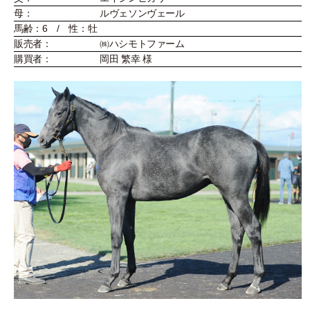
母：
ルヴェソンヴェール
馬齢：6 / 性：牡
販売者：
㈱ハシモトファーム
購買者：
岡田 繁幸 様