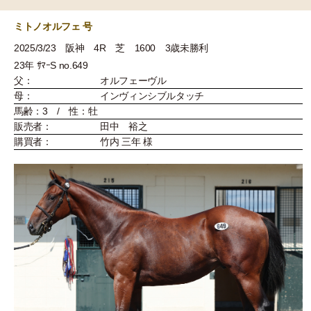
ミトノオルフェ 号
2025/3/23 阪神 4R 芝 1600 3歳未勝利
23年 ｻﾏｰS no.649
父：
オルフェーヴル
母：
インヴィンシブルタッチ
馬齢：3 / 性：牡
販売者：
田中 裕之
購買者：
竹内 三年 様