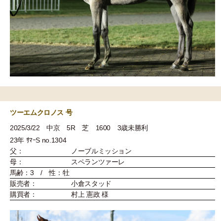
ツーエムクロノス 号
2025/3/22 中京 5R 芝 1600 3歳未勝利
23年 ｻﾏｰS no.1304
父：
ノーブルミッション
母：
スペランツァーレ
馬齢：3 / 性：牡
販売者：
小倉スタッド
購買者：
村上 憲政 様