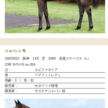
ジョバンニ 号
2025/3/22 阪神 11R 芝 2000 若葉ステークス（L）
23年 ｾﾚｸｼｮﾝS no.204
父：
エピファネイア
母：
ベアフットレディ
馬齢：3 / 性：牡
販売者：
㈱タイヘイ牧場
購買者：
サステナジャパン 様