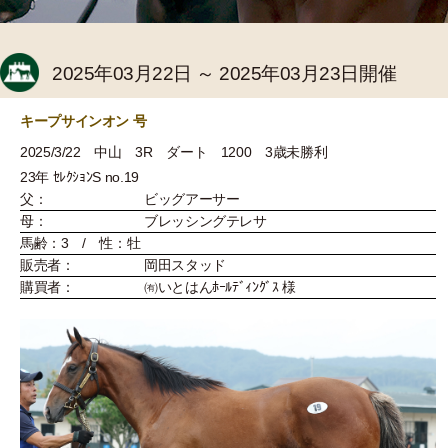
2025年03月22日 ～ 2025年03月23日開催
キープサインオン 号
2025/3/22 中山 3R ダート 1200 3歳未勝利
23年 ｾﾚｸｼｮﾝS no.19
父：
ビッグアーサー
母：
ブレッシングテレサ
馬齢：3 / 性：牡
販売者：
岡田スタッド
購買者：
㈲いとはんﾎｰﾙﾃﾞｨﾝｸﾞｽ 様