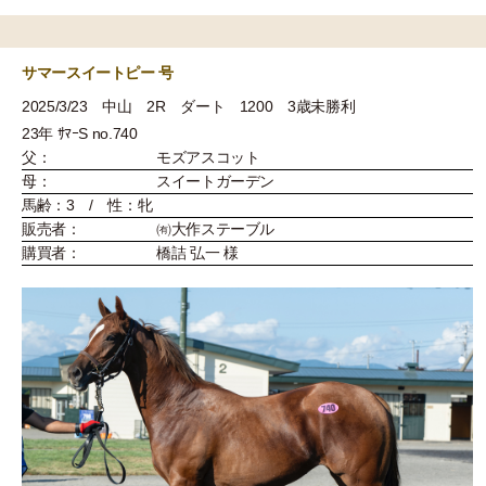
サマースイートピー 号
2025/3/23 中山 2R ダート 1200 3歳未勝利
23年 ｻﾏｰS no.740
父：
モズアスコット
母：
スイートガーデン
馬齢：3 / 性：牝
販売者：
㈲大作ステーブル
購買者：
橋詰 弘一 様