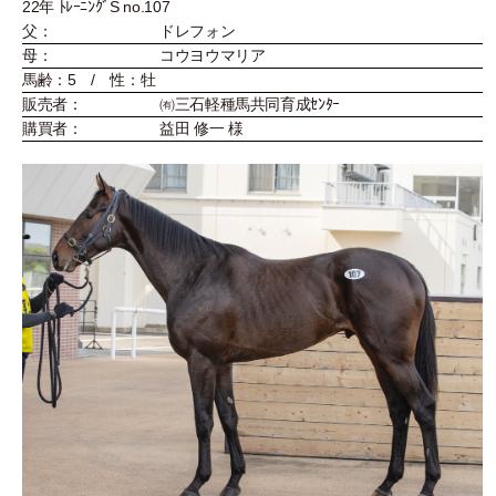
22年 ﾄﾚｰﾆﾝｸﾞS no.107
父：
ドレフォン
母：
コウヨウマリア
馬齢：5 / 性：牡
販売者：
㈲三石軽種馬共同育成ｾﾝﾀｰ
購買者：
益田 修一 様