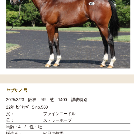
ヤブサメ 号
2025/3/23 阪神 9R 芝 1400 讃岐特別
22年 ｾﾌﾟﾃﾝﾊﾞｰS no.569
父：
ファインニードル
母：
ステラーホープ
馬齢：4 / 性：牡
販売者：
㈲日進牧場