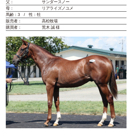
父：
サンダースノー
母：
リアライズノユメ
馬齢：3 / 性：牡
販売者：
高松牧場
購買者：
荒木 誠 様