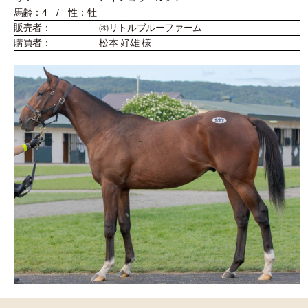
馬齢：4 / 性：牡
販売者：
㈱リトルブルーファーム
購買者：
松本 好雄 様