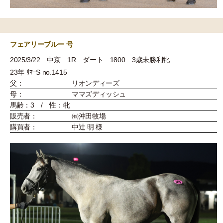
フェアリーブルー 号
2025/3/22 中京 1R ダート 1800 3歳未勝利牝
23年 ｻﾏｰS no.1415
父：
リオンディーズ
母：
ママズディッシュ
馬齢：3 / 性：牝
販売者：
㈲沖田牧場
購買者：
中辻 明 様