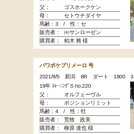
父：
ゴスホークケン
母：
セトウチダイヤ
馬齢：3 / 性：セ
販売者：
㈲サンローゼン
購買者：
柏木 務 様
パワポケプリメーロ 号
2021/9/5 新潟 8R ダート 1800
19年 ﾄﾚｰﾆﾝｸﾞS no.220
父：
オルフェーヴル
母：
ポジションリミット
馬齢：4 / 性：牡
販売者：
荒牧 政美
購買者：
柳原 達也 様