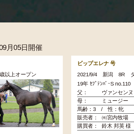
年09月05日開催
ビップエレナ 号
害3歳以上オープン
2021/9/4 新潟 8
19年 ｾﾌﾟﾃﾝﾊﾞｰS no.110
父：
ヴァンセンヌ
母：
ミュージー
馬齢：3 / 性：牝
販売者：
㈲宮内牧場
購買者：
鈴木 邦英 様