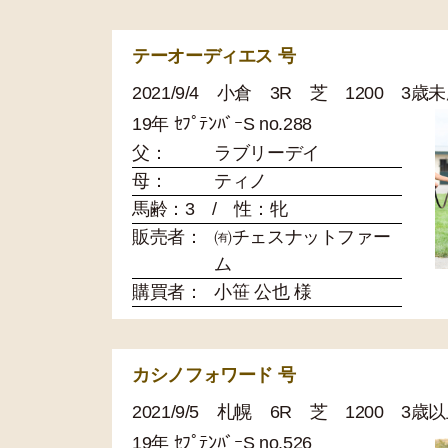
テーオーディエス 号
2021/9/4 小倉 3R 芝 1200 3歳
19年 ｾﾌﾟﾃﾝﾊﾞｰS no.288
父：
ラブリーデイ
母：
ティノ
馬齢：3 / 性：牝
販売者：
㈲チェスナットファー
ム
購買者：
小笹 公也 様
カシノフォワード 号
2021/9/5 札幌 6R 芝 1200 3
19年 ｾﾌﾟﾃﾝﾊﾞｰS no.526