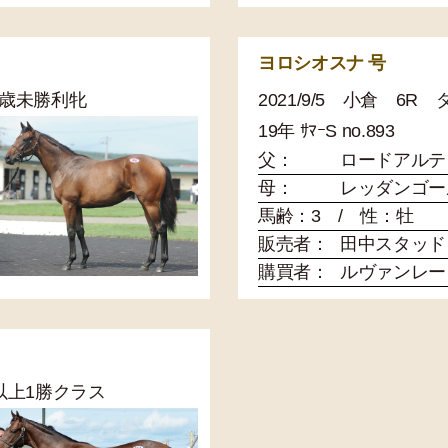
ヨロシオスナ 号
 3歳未勝利牝
2021/9/5 小倉 6R
19年 ｻﾏｰS no.893
父：
ロードアルテ
母：
レッダンゴー
馬齢：3 / 性：牡
販売者：
田中スタッド
購買者：
ルヴァンレー
3歳以上1勝クラス