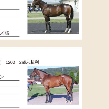
ズ 様
 芝 1200 2歳未勝利
ン