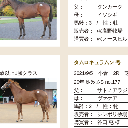
父：
ダンカーク
母：
イソシギ
馬齢：3 / 性：牡
販売者：
㈲高野牧場
購買者：
㈱ノースヒル
タムロキュラムン 号
 3歳以上1勝クラス
2021/9/5 小倉 2R
20年 ｾﾚｸｼｮﾝS no.177
父：
サトノアラジ
母：
ヴァケア
馬齢：2 / 性：牝
販売者：
シンボリ牧場
購買者：
谷口 屯 様