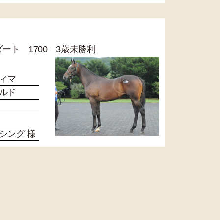
 ダート 1700 3歳未勝利
ィマ
ルド
シング 様