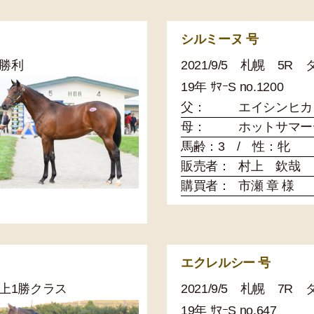
シルミーヌ 号
未勝利
2021/9/5 札幌 5R
19年 ｻﾏｰS no.1200
父：
エイシンヒカ
母：
ホットサマー
馬齢：3 / 性：牝
販売者：
村上 欽哉
購買者：
市瀬 章 様
エクレルシー 号
歳以上1勝クラス
2021/9/5 札幌 7R
19年 ｻﾏｰS no.647