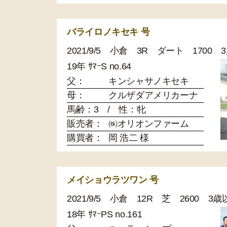
バライロノキセキ 号
2021/9/5 小倉 3R ダート 1700
19年 ｻﾏｰS no.64
父：
キンシャサノキセキ
母：
クルザダアメリカーナ
馬齢：3 / 性：牝
販売者：
㈱オリオンファーム
購買者：
岡 浩二 様
メイショウラツワン 号
2021/9/5 小倉 12R 芝 2600 
18年 ｻﾏｰPS no.161