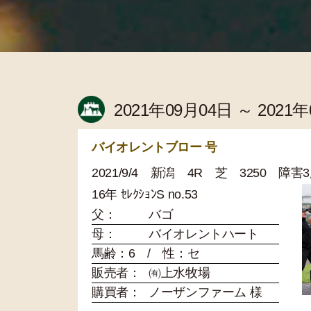
2021年09月04日 ～ 2021
バイオレントブロー 号
2021/9/4 新潟 4R 芝 3250 障
16年 ｾﾚｸｼｮﾝS no.53
父：
バゴ
母：
バイオレントハート
馬齢：6 / 性：セ
販売者：
㈲上水牧場
購買者：
ノーザンファーム 様