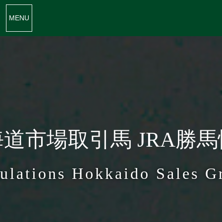
MENU
道市場取引馬 JRA勝
ulations Hokkaido Sales G