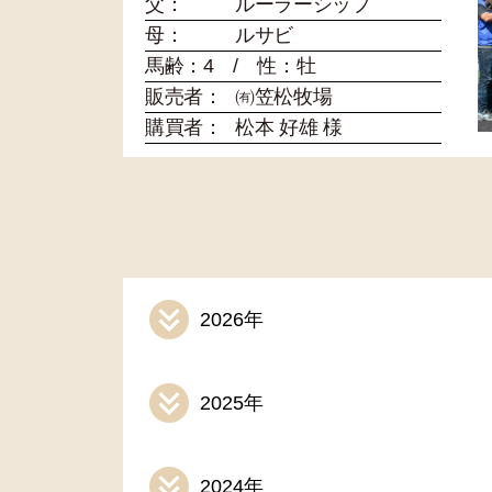
父：
ルーラーシップ
母：
ルサビ
馬齢：4 / 性：牡
販売者：
㈲笠松牧場
購買者：
松本 好雄 様
2026年
2025年
2024年