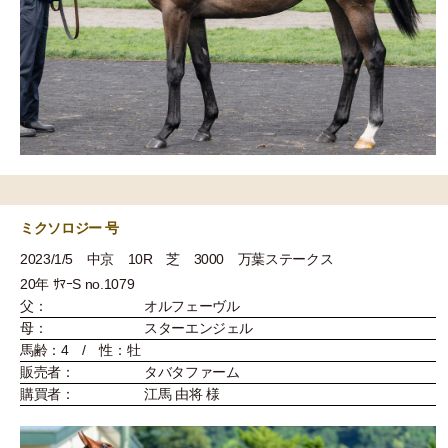
ミクソロジー 号
2023/1/5 中京 10R 芝 3000 万葉ステークス
20年 ｻﾏｰS no.1079
父：
オルフェーヴル
母：
スターエンジェル
馬齢：4 / 性：牡
販売者：
タバタファーム
購買者：
江馬 由将 様