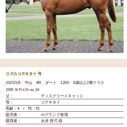
スズカコテキタイ 号
2023/1/5 中山 8R ダート 1200 4歳以上2勝クラス
20年 ｾﾚｸｼｮﾝS no.24
父：
ディスクリートキャット
母：
コテキタイ
馬齢：4 / 性：牡
販売者：
㈲グランド牧場
購買者：
永井 啓弍 様