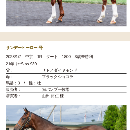
サンデーヒーロー 号
2023/1/7 中京 1R ダート 1800 3歳未勝利
21年 ｻﾏｰS no.939
父：
サトノダイヤモンド
母：
ブラックショコラ
馬齢：3 / 性：牡
販売者：
㈲バンブー牧場
購買者：
山田 裕仁 様