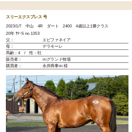
スリーエクスプレス 号
2023/1/7 中山 4R ダート 2400 4歳以上1勝クラス
20年 ｻﾏｰS no.1353
父：
エピファネイア
母：
デラモーレ
馬齢：4 / 性：牡
販売者：
㈲グランド牧場
購買者：
永井商事㈱ 様