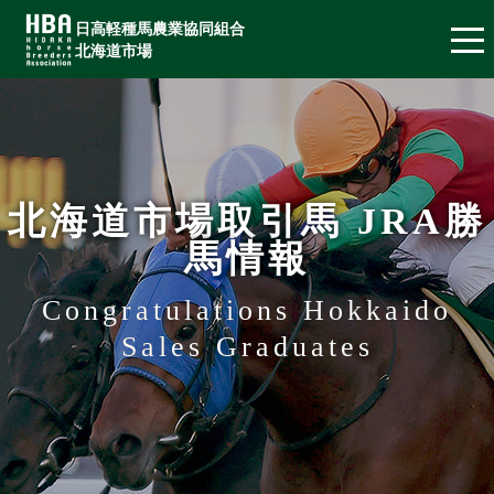
日高軽種馬農業協同組合
北海道市場
北海道市場取引馬 JRA勝
馬情報
Congratulations Hokkaido
Sales Graduates