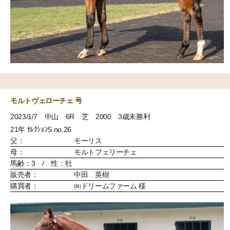
モルトヴェローチェ 号
2023/1/7 中山 6R 芝 2000 3歳未勝利
21年 ｾﾚｸｼｮﾝS no.26
父：
モーリス
母：
モルトフェリーチェ
馬齢：3 / 性：牡
販売者：
中田 英樹
購買者：
㈱ドリームファーム 様