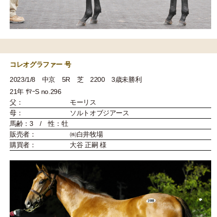
コレオグラファー 号
2023/1/8 中京 5R 芝 2200 3歳未勝利
21年 ｻﾏｰS no.296
父：
モーリス
母：
ソルトオブジアース
馬齢：3 / 性：牡
販売者：
㈱白井牧場
購買者：
大谷 正嗣 様