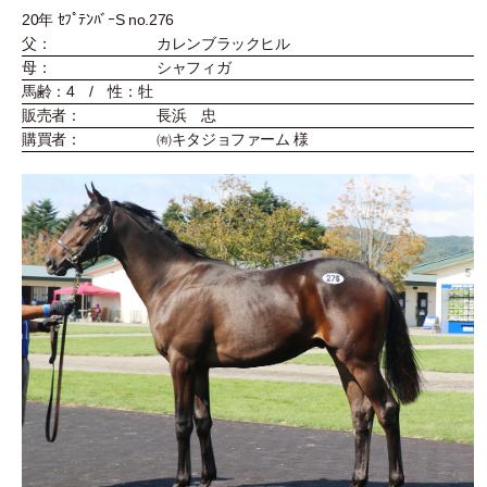
20年 ｾﾌﾟﾃﾝﾊﾞｰS no.276
父：
カレンブラックヒル
母：
シャフィガ
馬齢：4 / 性：牡
販売者：
長浜 忠
購買者：
㈲キタジョファーム 様