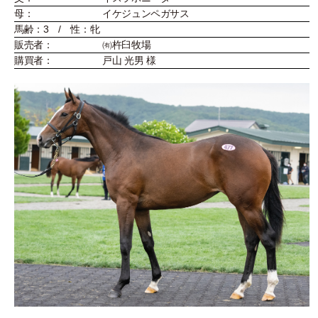
母：
イケジュンペガサス
馬齢：3 / 性：牝
販売者：
㈲杵臼牧場
購買者：
戸山 光男 様