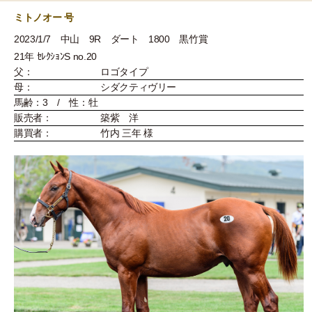
ミトノオー 号
2023/1/7 中山 9R ダート 1800 黒竹賞
21年 ｾﾚｸｼｮﾝS no.20
父：
ロゴタイプ
母：
シダクティヴリー
馬齢：3 / 性：牡
販売者：
築紫 洋
購買者：
竹内 三年 様