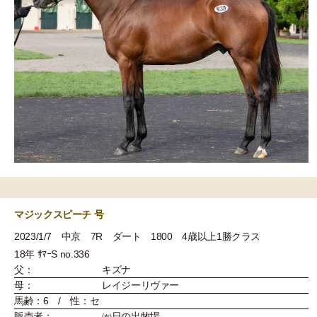
マジックスピーチ 号
2023/1/7 中京 7R ダート 1800 4歳以上1勝クラス
18年 ｻﾏｰS no.336
父：
キズナ
母：
レイジーリヴァー
馬齢：6 / 性：セ
販売者：
㈲日の出牧場