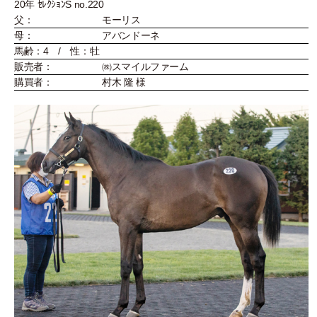
20年 ｾﾚｸｼｮﾝS no.220
父：
モーリス
母：
アバンドーネ
馬齢：4 / 性：牡
販売者：
㈱スマイルファーム
購買者：
村木 隆 様