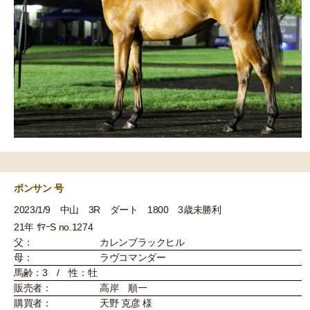
ポンサン 号
2023/1/9 中山 3R ダート 1800 3歳未勝利
21年 ｻﾏｰS no.1274
父：
カレンブラックヒル
母：
ラヴコマンダー
馬齢：3 / 性：牡
販売者：
高岸 順一
購買者：
天野 克彦 様