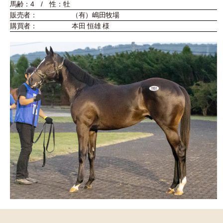
馬齢：4 / 性：牡
販売者：
（有）嶋田牧場
購買者：
本田 恒雄 様