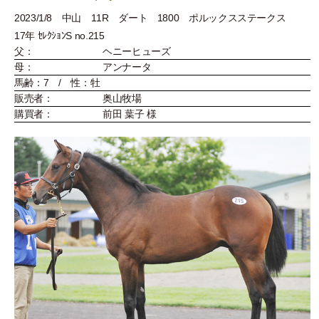
2023/1/8 中山 11R ダート 1800 ポルックスステークス
17年 ｾﾚｸｼｮﾝS no.215
父：
ヘニーヒューズ
母：
アンナータ
馬齢：7 / 性：牡
販売者：
奥山牧場
購買者：
前田 葉子 様