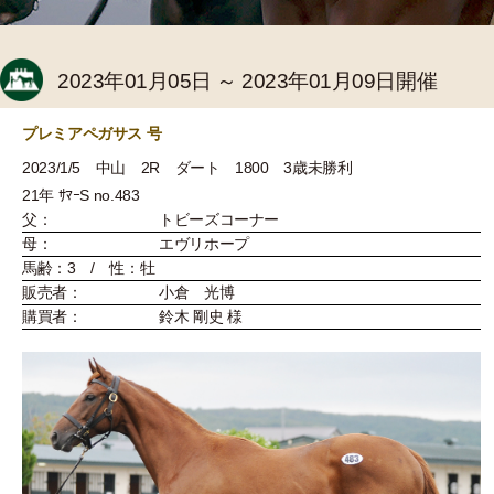
2023年01月05日 ～ 2023年01月09日開催
プレミアペガサス 号
2023/1/5 中山 2R ダート 1800 3歳未勝利
21年 ｻﾏｰS no.483
父：
トビーズコーナー
母：
エヴリホープ
馬齢：3 / 性：牡
販売者：
小倉 光博
購買者：
鈴木 剛史 様