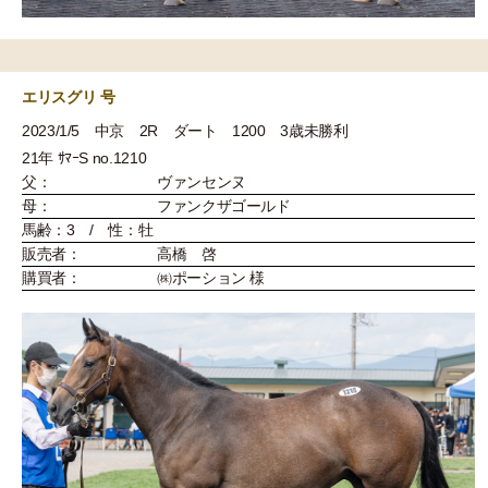
エリスグリ 号
2023/1/5 中京 2R ダート 1200 3歳未勝利
21年 ｻﾏｰS no.1210
父：
ヴァンセンヌ
母：
ファンクザゴールド
馬齢：3 / 性：牡
販売者：
高橋 啓
購買者：
㈱ポーション 様