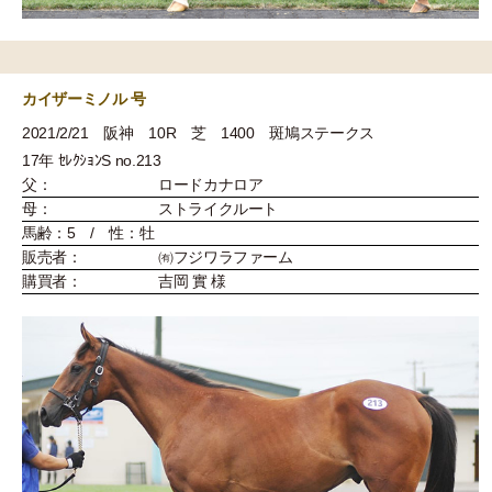
カイザーミノル 号
2021/2/21 阪神 10R 芝 1400 斑鳩ステークス
17年 ｾﾚｸｼｮﾝS no.213
父：
ロードカナロア
母：
ストライクルート
馬齢：5 / 性：牡
販売者：
㈲フジワラファーム
購買者：
吉岡 實 様