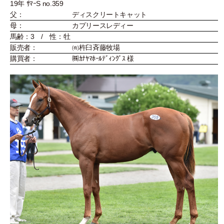
19年 ｻﾏｰS no.359
父：
ディスクリートキャット
母：
カプリースレディー
馬齢：3 / 性：牡
販売者：
㈲杵臼斉藤牧場
購買者：
㈱ｶﾅﾔﾏﾎｰﾙﾃﾞｨﾝｸﾞｽ 様