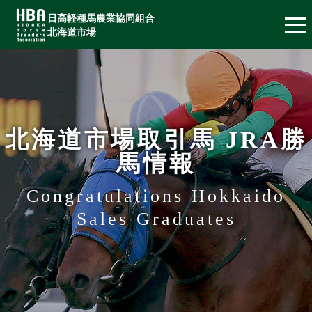
日高軽種馬農業協同組合
北海道市場
北海道市場取引馬 JRA勝
馬情報
Congratulations Hokkaido
Sales Graduates