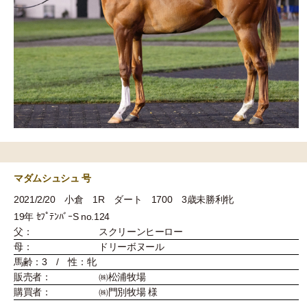
マダムシュシュ 号
2021/2/20 小倉 1R ダート 1700 3歳未勝利牝
19年 ｾﾌﾟﾃﾝﾊﾞｰS no.124
父：
スクリーンヒーロー
母：
ドリーボヌール
馬齢：3 / 性：牝
販売者：
㈱松浦牧場
購買者：
㈱門別牧場 様