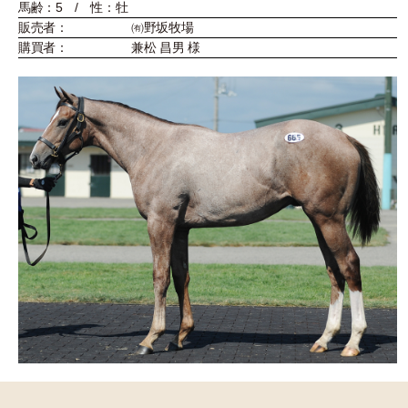
馬齢：5 / 性：牡
販売者：
㈲野坂牧場
購買者：
兼松 昌男 様