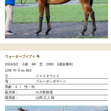
ウォータープイプイ 号
2024/3/2 小倉 6R 芝 2000 3歳未勝利
22年 ｻﾏｰS no.663
父：
ジャスタウェイ
母：
ブルーボンボヤージ
馬齢：3 / 性：牝
販売者：
㈲大島牧場
購買者：
山岡 正人 様