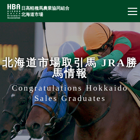
日高軽種馬農業協同組合
北海道市場
北海道市場取引馬 JRA勝
馬情報
Congratulations Hokkaido
Sales Graduates