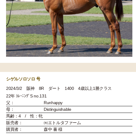
シゲルソロソロ 号
2024/3/2 阪神 8R ダート 1400 4歳以上1勝クラス
22年 ﾄﾚｰﾆﾝｸﾞS no.131
父：
Runhappy
母：
Distinguishable
馬齢：4 / 性：牝
販売者：
㈲エトルタファーム
購買者：
森中 蕃 様