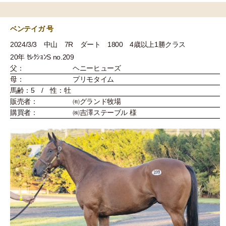
ベンテイガ 号
2024/3/3 中山 7R ダート 1800 4歳以上1勝クラス
20年 ｾﾚｸｼｮﾝS no.209
父：
ヘニーヒューズ
母：
プリモタイム
馬齢：5 / 性：牡
販売者：
㈲グランド牧場
購買者：
㈱吉澤ステーブル 様