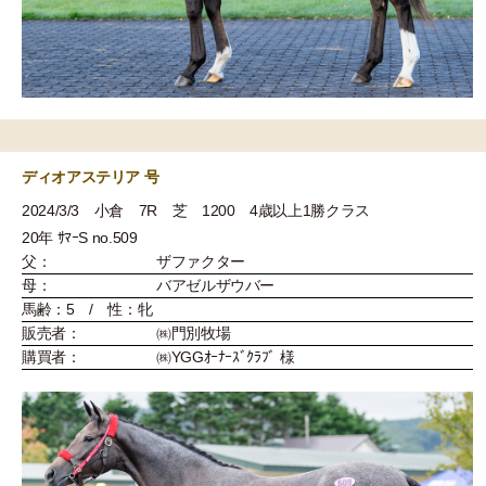
ディオアステリア 号
2024/3/3 小倉 7R 芝 1200 4歳以上1勝クラス
20年 ｻﾏｰS no.509
父：
ザファクター
母：
バアゼルザウバー
馬齢：5 / 性：牝
販売者：
㈱門別牧場
購買者：
㈱YGGｵｰﾅｰｽﾞｸﾗﾌﾞ 様