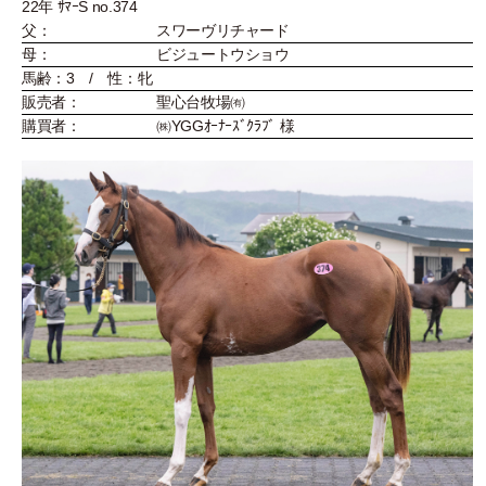
22年 ｻﾏｰS no.374
父：
スワーヴリチャード
母：
ビジュートウショウ
馬齢：3 / 性：牝
販売者：
聖心台牧場㈲
購買者：
㈱YGGｵｰﾅｰｽﾞｸﾗﾌﾞ 様