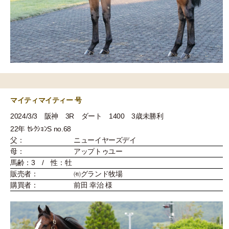
マイティマイティー 号
2024/3/3 阪神 3R ダート 1400 3歳未勝利
22年 ｾﾚｸｼｮﾝS no.68
父：
ニューイヤーズデイ
母：
アップトゥユー
馬齢：3 / 性：牡
販売者：
㈲グランド牧場
購買者：
前田 幸治 様