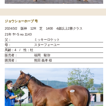
ジョウショーホープ 号
2024/3/2 阪神 12R 芝 1400 4歳以上2勝クラス
21年 ｻﾏｰS no.1143
父：
ミッキーロケット
母：
スターフォーユー
馬齢：4 / 性：牡
販売者：
福岡 駿弥
購買者：
熊田 義孝 様