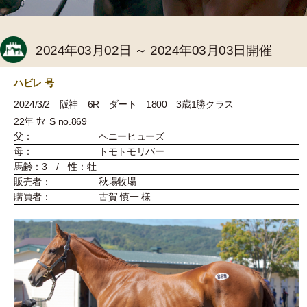
2024年03月02日 ～ 2024年03月03日開催
ハビレ 号
2024/3/2 阪神 6R ダート 1800 3歳1勝クラス
22年 ｻﾏｰS no.869
父：
ヘニーヒューズ
母：
トモトモリバー
馬齢：3 / 性：牡
販売者：
秋場牧場
購買者：
古賀 慎一 様