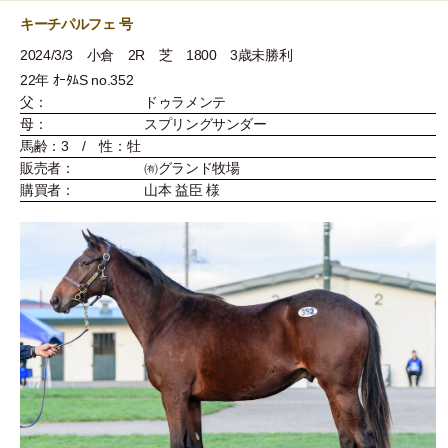
キーチパルフェ 号
2024/3/3 小倉 2R 芝 1800 3歳未勝利
22年 ｵｰﾀﾑS no.352
父：
ドゥラメンテ
母：
スプリングサンダー
馬齢：3 / 性：牡
販売者：
㈲グランド牧場
購買者：
山本 益臣 様