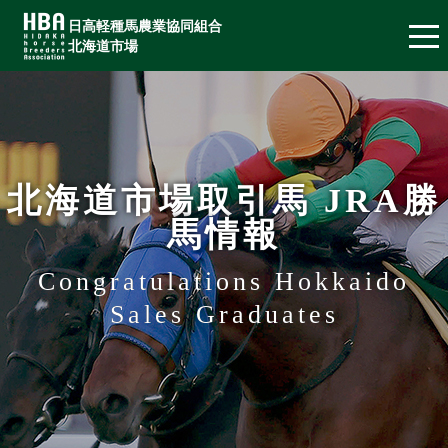
日高軽種馬農業協同組合
北海道市場
北海道市場取引馬 JRA勝
馬情報
Congratulations Hokkaido
Sales Graduates