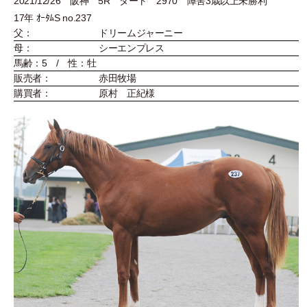
2021/12/26 阪神 5R ダート 2970 障害3歳以上未勝利
17年 ｵｰﾀﾑS no.237
父：
ドリームジャーニー
母：
シーエンプレス
馬齢：5 / 性：牡
販売者：
赤田牧場
購買者：
原村 正紀様