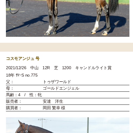
コスモアンジュ 号
2021/12/26 中山 12R 芝 1200 キャンドルライト賞
18年 ｻﾏｰS no.775
父：
トゥザワールド
母：
ゴールドエンジェル
馬齢：4 / 性：牝
販売者：
安達 洋生
購買者：
岡田 繁幸 様