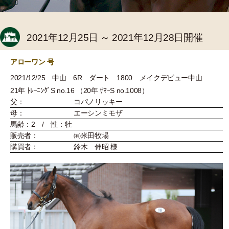
2021年12月25日 ～ 2021年12月28日開催
アローワン 号
2021/12/25 中山 6R ダート 1800 メイクデビュー中山
21年 ﾄﾚｰﾆﾝｸﾞS no.16 （20年 ｻﾏｰS no.1008）
父：
コパノリッキー
母：
エーシンミモザ
馬齢：2 / 性：牡
販売者：
㈲米田牧場
購買者：
鈴木 伸昭 様