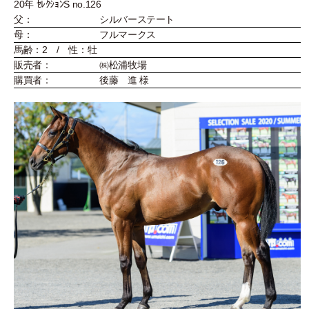
20年 ｾﾚｸｼｮﾝS no.126
父：
シルバーステート
母：
フルマークス
馬齢：2 / 性：牡
販売者：
㈱松浦牧場
購買者：
後藤 進 様