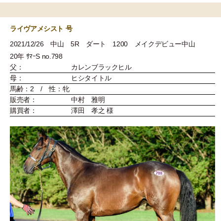
ライヴアメシスト 号
2021/12/26 中山 5R ダート 1200 メイクデビュー中山
20年 ｻﾏｰS no.798
父：
カレンブラックヒル
母：
ヒシタイトル
馬齢：2 / 性：牝
販売者：
中村 雅明
購買者：
澤田 孝之 様