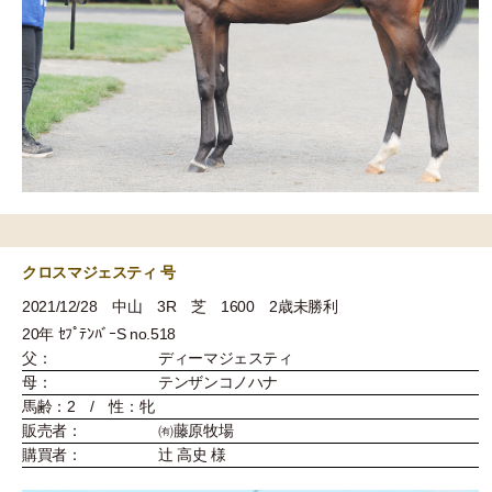
クロスマジェスティ 号
2021/12/28 中山 3R 芝 1600 2歳未勝利
20年 ｾﾌﾟﾃﾝﾊﾞｰS no.518
父：
ディーマジェスティ
母：
テンザンコノハナ
馬齢：2 / 性：牝
販売者：
㈲藤原牧場
購買者：
辻 高史 様