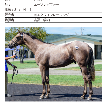
母：
エーソングフォー
馬齢：2 / 性：牡
販売者：
㈱エクワインレーシング
購買者：
吉冨 学 様