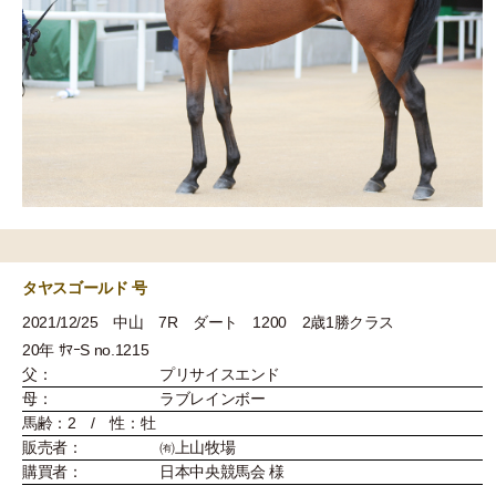
タヤスゴールド 号
2021/12/25 中山 7R ダート 1200 2歳1勝クラス
20年 ｻﾏｰS no.1215
父：
プリサイスエンド
母：
ラブレインボー
馬齢：2 / 性：牡
販売者：
㈲上山牧場
購買者：
日本中央競馬会 様