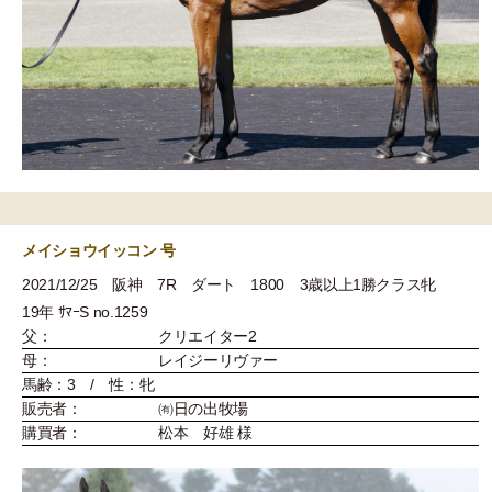
メイショウイッコン 号
2021/12/25 阪神 7R ダート 1800 3歳以上1勝クラス牝
19年 ｻﾏｰS no.1259
父：
クリエイター2
母：
レイジーリヴァー
馬齢：3 / 性：牝
販売者：
㈲日の出牧場
購買者：
松本 好雄 様