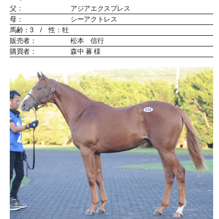
父：
アジアエクスプレス
母：
シーアクトレス
馬齢：3 / 性：牡
販売者：
松本 信行
購買者：
森中 蕃 様