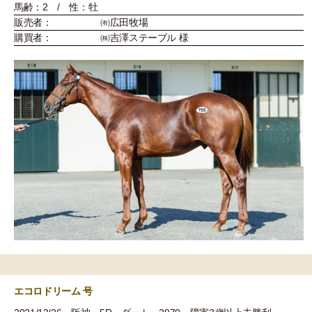
馬齢：2 / 性：牡
販売者：
㈲広田牧場
購買者：
㈱吉澤ステーブル 様
エコロドリーム 号