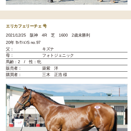
エリカフェリーチェ 号
2021/12/25 阪神 4R 芝 1600 2歳未勝利
20年 ｾﾚｸｼｮﾝS no.97
父：
キズナ
母：
フォトジェニック
馬齢：2 / 性：牝
販売者：
築紫 洋
購買者：
三木 正浩 様