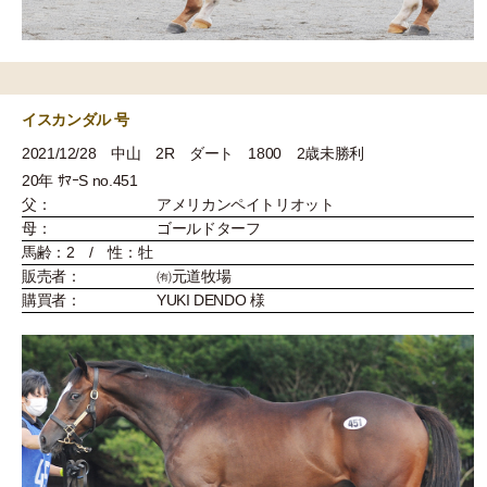
イスカンダル 号
2021/12/28 中山 2R ダート 1800 2歳未勝利
20年 ｻﾏｰS no.451
父：
アメリカンペイトリオット
母：
ゴールドターフ
馬齢：2 / 性：牡
販売者：
㈲元道牧場
購買者：
YUKI DENDO 様