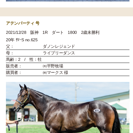
アテンパーティ 号
2021/12/28 阪神 1R ダート 1800 2歳未勝利
20年 ｻﾏｰS no.625
父：
ダノンレジェンド
母：
ライブリーダンス
馬齢：2 / 性：牡
販売者：
㈲平野牧場
購買者：
㈱マークス 様