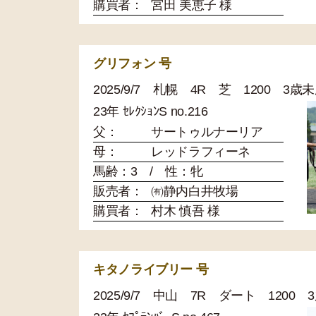
購買者：
宮田 美恵子 様
グリフォン 号
2025/9/7 札幌 4R 芝 1200 3歳
23年 ｾﾚｸｼｮﾝS no.216
父：
サートゥルナーリア
母：
レッドラフィーネ
馬齢：3 / 性：牝
販売者：
㈲静内白井牧場
購買者：
村木 慎吾 様
キタノライブリー 号
2025/9/7 中山 7R ダート 1200