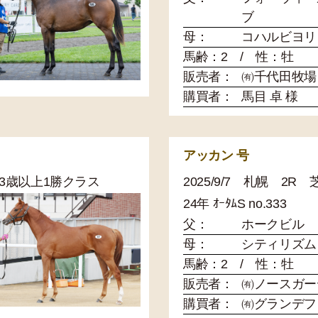
ブ
母：
コハルビヨリ
馬齢：2 / 性：牡
販売者：
㈲千代田牧場
購買者：
馬目 卓 様
アッカン 号
0 3歳以上1勝クラス
2025/9/7 札幌 2R
24年 ｵｰﾀﾑS no.333
父：
ホークビル
母：
シティリズム
馬齢：2 / 性：牡
販売者：
㈲ノースガー
購買者：
㈲グランデフ