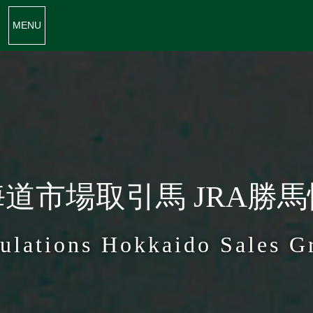
MENU
道市場取引馬 JRA勝
ulations Hokkaido Sales G