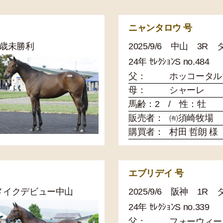
ニャンタロウ 号
 3歳未勝利
2025/9/6 中山 3R
24年 ｾﾚｸｼｮﾝS no.484
父：
ホッコータル
母：
シャーレ
馬齢：2 / 性：牡
販売者：
㈲須崎牧場
購買者：
村田 哲朗 様
エブリデイ 号
0 メイクデビュー中山
2025/9/6 阪神 1R
24年 ｾﾚｸｼｮﾝS no.339
父：
フォーウィー