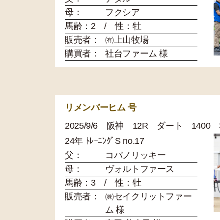
母：
フクシア
馬齢：2 / 性：牡
販売者：
㈲上山牧場
購買者：
社台ファーム 様
リメンバーヒム 号
2025/9/6 阪神 12R ダート 140
24年 ﾄﾚｰﾆﾝｸﾞS no.17
父：
コパノリッキー
母：
ヴォルトファース
馬齢：3 / 性：牡
販売者：
㈱セイクリットファー
ム 様