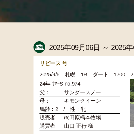
2025年09月06日 ～ 2025
リピース 号
2025/9/6 札幌 1R ダート 1700
24年 ｻﾏｰS no.974
父：
サンダースノー
母：
キモンクイーン
馬齢：2 / 性：牝
販売者：
㈲田原橋本牧場
購買者：
山口 正行 様