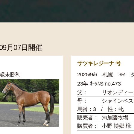
年09月07日開催
サツキレジーナ 号
 2歳未勝利
2025/9/6 札幌 3R
23年 ｵｰﾀﾑS no.473
父：
リオンディー
母：
シャインベス
馬齢：3 / 性：牝
販売者：
㈲加藤牧場
購買者：
小野 博郷 様