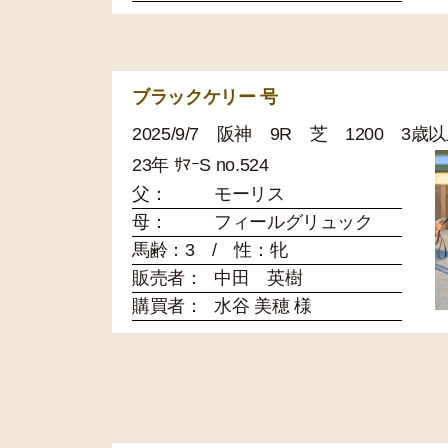
ブラックケリー 号
2025/9/7 阪神 9R 芝 1200 3
23年 ｻﾏｰS no.524
父：
モーリス
母：
フィールグリュック
馬齢：3 / 性：牝
販売者：
中田 英樹
購買者：
水谷 美穂 様