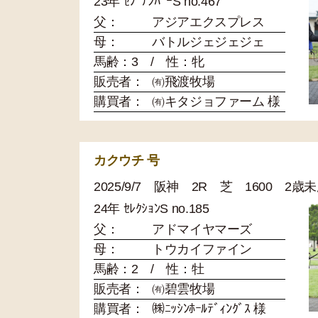
23年 ｾﾌﾟﾃﾝﾊﾞｰS no.467
父：
アジアエクスプレス
母：
バトルジェジェジェ
馬齢：3 / 性：牝
販売者：
㈲飛渡牧場
購買者：
㈲キタジョファーム 様
カクウチ 号
2025/9/7 阪神 2R 芝 1600 2歳
24年 ｾﾚｸｼｮﾝS no.185
父：
アドマイヤマーズ
母：
トウカイファイン
馬齢：2 / 性：牡
販売者：
㈲碧雲牧場
購買者：
㈱ﾆｯｼﾝﾎｰﾙﾃﾞｨﾝｸﾞｽ 様