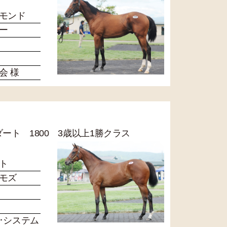
モンド
ー
会 様
 ダート 1800 3歳以上1勝クラス
ト
モズ
･システム