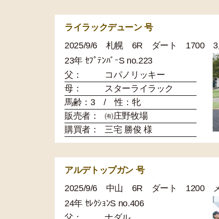
ライラックデューン 号
2025/9/6 札幌 6R ダート 1700
23年 ｾﾌﾟﾃﾝﾊﾞｰS no.223
父：
コパノリッキー
母：
スターライラック
馬齢：3 / 性：牝
販売者：
㈲庄野牧場
購買者：
三宅 勝俊 様
アルデトップガン 号
2025/9/6 中山 6R ダート 120
24年 ｾﾚｸｼｮﾝS no.406
父：
ナダル