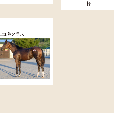
様
歳以上1勝クラス