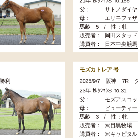
21年 ｾﾚｸｼｮﾝS no.155
父：
サトノダイヤ
母：
エリモフェザ
馬齢：5 / 性：牡
販売者：
岡田スタッド
購買者：
日本中央競馬
モズカトレア 号
未勝利
2025/9/7 阪神 7R
23年 ｾﾚｸｼｮﾝS no.31
父：
モズアスコッ
母：
ビューティー
馬齢：3 / 性：牝
販売者：
㈱目黒牧場
購買者：
㈱キャピタル