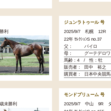
ジュンラトゥール 号
未勝利
2025/9/7 札幌 12
22年 ｾﾚｸｼｮﾝS no.37
父：
パイロ
母：
グーテデロワ
馬齢：4 / 性：牡
販売者：
田中 裕之
購買者：
日本中央競馬
モンドプリューム 号
 3歳未勝利
2025/9/7 中山 9R