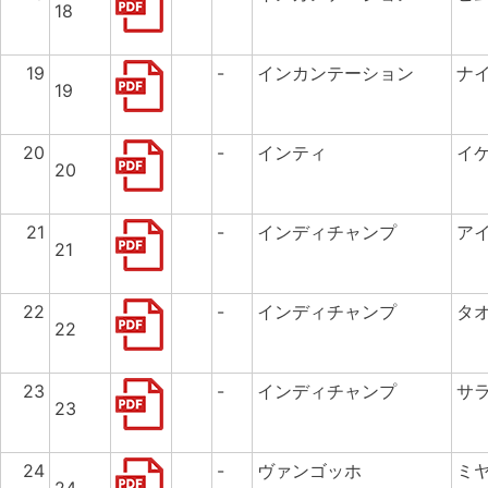
18
19
-
インカンテーション
ナ
19
20
-
インティ
イ
20
21
-
インディチャンプ
ア
21
22
-
インディチャンプ
タ
22
23
-
インディチャンプ
サ
23
24
-
ヴァンゴッホ
ミ