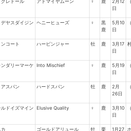
トクレドール
アドマイヤムーン
♀
鹿
2月12
日
イデヤスダイジン
ヘニーヒューズ
♀
黒
5月10
鹿
日
ロンコート
ハービンジャー
牡
鹿
3月17
日
カンダリーマーケ
Into Mischief
♀
鹿
5月19
ト
日
リアスパン
ハードスパン
牡
鹿
2月
26日
ールドイズマイン
Elusive Quality
♀
鹿
3月10
日
ムカ
ゴールドアリュール
牡
栗
1月27