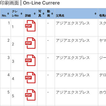
印刷画面 | On-Line Currere
クレ
写
動
No.
レNo
詳細
真
画
父馬名
母馬
1
-
アジアエクスプレス
ス
1
2
-
アジアエクスプレス
ヤ
2
3
-
アジアエクスプレス
ジ
3
4
-
アジアエクスプレス
デ
4
5
-
アジアエクスプレス
ホ
5