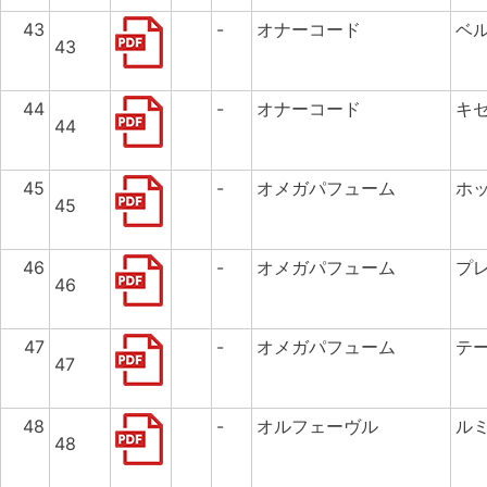
43
-
オナーコード
ベ
43
44
-
オナーコード
キ
44
45
-
オメガパフューム
ホ
45
46
-
オメガパフューム
プ
46
47
-
オメガパフューム
テ
47
48
-
オルフェーヴル
ル
48