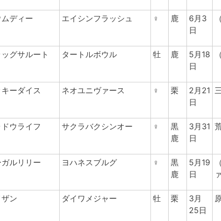
ウムディー
エイシンフラッシュ
♀
鹿
6月3
日
ラッグサルート
タートルボウル
牡
鹿
5月18
日
ッキーダイス
ネオユニヴァース
♀
栗
2月21
日
ャドウライフ
サクラバクシンオー
♀
黒
3月31
鹿
日
ーガルリリー
ヨハネスブルグ
♀
黒
5月19
鹿
日
イザン
ダイワメジャー
牡
栗
3月
25日