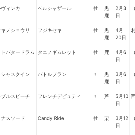
ルヴィンカ
ベルシャザール
牡
黒
2月3
鹿
日
セキノショウリ
フジキセキ
牡
黒
4月
鹿
20日
ットバタードラム
タニノギムレット
牡
鹿
4月6
日
レシャスクイン
バトルプラン
♀
黒
3月6
鹿
日
ーブルスピーチ
フレンチデピュティ
♀
芦
5月10
日
ミナスソード
Candy Ride
牡
栗
3月12
日