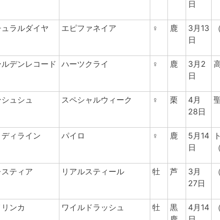
日
チュラルダイヤ
エピファネイア
♀
鹿
3月13
日
ールデンレコード
ハーツクライ
♀
鹿
3月2
日
ンシュシュ
スペシャルウィーク
♀
栗
4月
28日
ロディライン
パイロ
♀
鹿
5月14
日
レスティア
リアルスティール
牡
芦
3月
27日
イリンカ
ワイルドラッシュ
牡
黒
4月14
鹿
日