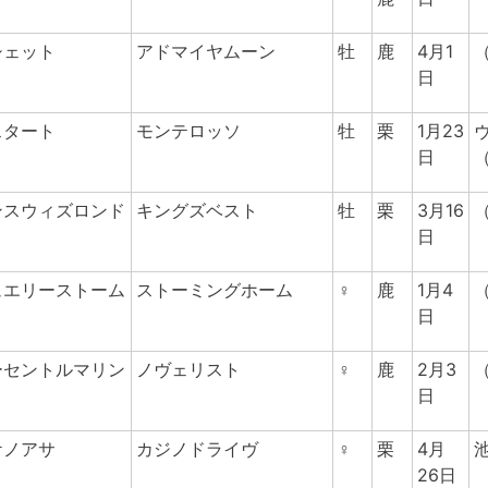
シェット
アドマイヤムーン
牡
鹿
4月1
日
スタート
モンテロッソ
牡
栗
1月23
日
ンスウィズロンド
キングズベスト
牡
栗
3月16
日
ュエリーストーム
ストーミングホーム
♀
鹿
1月4
日
ーセントルマリン
ノヴェリスト
♀
鹿
2月3
日
ケノアサ
カジノドライヴ
♀
栗
4月
26日