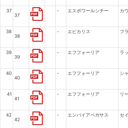
37
-
エスポワールシチー
カ
37
38
-
エピカリス
フ
38
39
-
エフフォーリア
ラ
39
40
-
エフフォーリア
シ
40
41
-
エフフォーリア
リ
41
42
-
エンパイアペガサス
セ
42