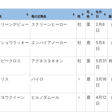
毛
生月
名
母の父馬名
性
色
日
販
クリーンデビュー
スクリーンヒーロー
牡
栗
2月8
日
マショウラッキー
エンパイアメーカー
牡
鹿
5月4
日
ーピークロス
アグネスタキオン
牡
栗
5月31
日
ロリス
パイロ
♀
鹿
3月16
日
ウヨウクイーン
ヒルノダムール
♀
鹿
4月12
日