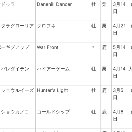
ンドゥラ
Danehill Dancer
牡
栗
3月14
日
スタラグローリア
クロフネ
牡
栗
4月21
日
バーギブアップ
War Front
♀
鹿
5月14
日
ッパレダイテン
ハイアーゲーム
牡
栗
4月14
日
ウショウルイーズ
Hunter's Light
牡
鹿
3月5
日
ウショウカノコ
ゴールドシップ
牡
鹿
4月6
日